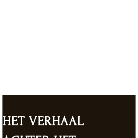
OVERIGE
Maak hier uw keuze voor een goede rum, gin of likeur
HET VERHAAL