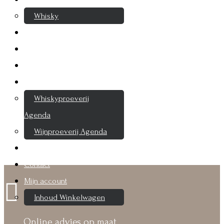
Selected Drinks
Whisky
Cognac
De enige drankenspeciaalzaak waar u mag
Likeur
proeven
Rum & Gin
Proeverijen
Whiskyproeverij
Agenda
Wijnproeverij Agenda
Nieuwsbrief
Contact
Mijn account

Inhoud Winkelwagen
Online advies op maat