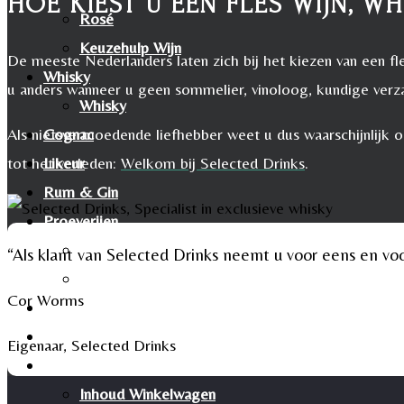
HOE KIEST U EEN FLES WIJN, 
Rosé
Keuzehulp Wijn
De meeste Nederlanders laten zich bij het kiezen van een fle
Whisky
u anders wanneer u geen sommelier, vinoloog, kundige verz
Whisky
Als nietsvermoedende liefhebber weet u dus waarschijnlijk oo
Cognac
tot het verleden:
Welkom bij Selected Drinks
.
Likeur
Rum & Gin
Proeverijen
Whiskyproeverij Agenda
“Als klant van Selected Drinks neemt u voor eens en voor
Wijnproeverij Agenda
Cor Worms
Nieuwsbrief
Contact
Eigenaar
,
Selected Drinks
Mijn account
Inhoud Winkelwagen