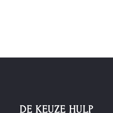
tdek in 5 stappen welke smaak het best bij uw gelegenheid, 
Ontdek in 2 stappen online of in de winkel
uw nieuwe whisky smaak.
DE KEUZE HULP