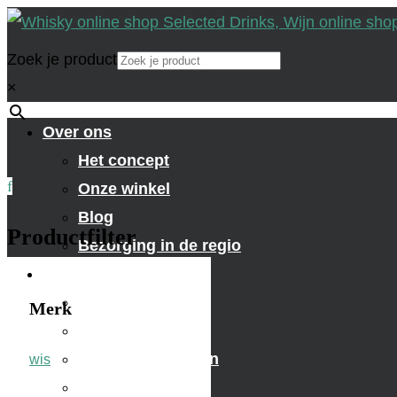
Zoek je product
×
Over ons
Het concept
f
Onze winkel
Blog
Productfilter
Bezorging in de regio
Wijnen
Witte Wijn
Merk
Rode Wijn
Mousserende Wijn
wis
Port