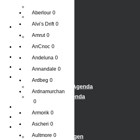
Rosé
Aberlour
0
Keuzehulp Wijn
Alvi's Drift
0
Whisky
Amrut
0
Whisky
Cognac
AnCnoc
0
Likeur
Andeluna
0
Rum & Gin
Annandale
0
Proeverijen
Ardbeg
0
Whiskyproeverij Agenda
Ardnamurchan
Wijnproeverij Agenda
0
Nieuwsbrief
Armorik
0
Contact
Ascheri
0
Mijn account
Aultmore
0
Inhoud Winkelwagen