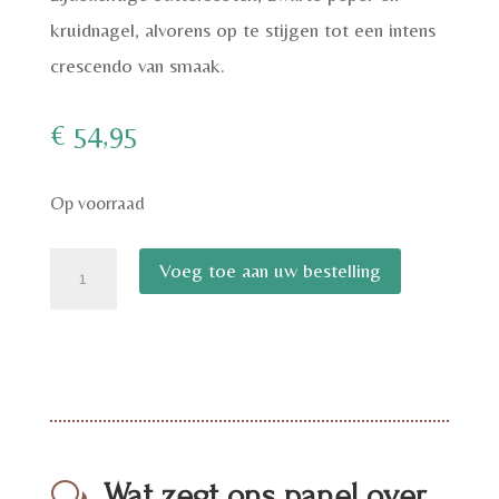
kruidnagel, alvorens op te stijgen tot een intens
crescendo van smaak.
€
54,95
Op voorraad
Ardbeg
Voeg toe aan uw bestelling
An
Oa
aantal
Wat zegt ons panel over
w