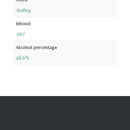
Ardbeg
Inhoud
70cl
Alcohol percentage
46,6%