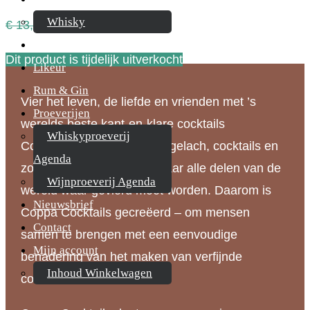
Whisky
Oorspronkelijke
Huidige
€
13,95
€
10,50
Cognac
prijs
prijs
Dit product is tijdelijk uitverkocht
Likeur
was:
is:
€ 13,95.
€ 10,50.
Rum & Gin
Vier het leven, de liefde en vrienden met ’s
Proeverijen
werelds beste kant-en-klare cocktails
Whiskyproeverij
Coppa Cocktails wil liefde, gelach, cocktails en
Agenda
zonneschijn verspreiden naar alle delen van de
Wijnproeverij Agenda
wereld waar gevierd moet worden. Daarom is
Nieuwsbrief
Coppa Cocktails gecreëerd – om mensen
Contact
samen te brengen met een eenvoudige
Mijn account
benadering van het maken van verfijnde
Inhoud Winkelwagen
cocktails.