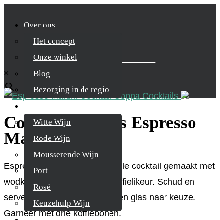
Over ons
Het concept
Zoek je product
Onze winkel
×
Blog
Bezorging in de regio
Wijnen
Coppa Cocktails Espresso
Witte Wijn
Martini
Rode Wijn
Mousserende Wijn
Espresso Martini is een stijlvolle cocktail gemaakt met
Port
wodka, cold brew koffie en koffielikeur. Schud en
Rosé
serveer zo koud mogelijk in een glas naar keuze.
Keuzehulp Wijn
Garneer met drie koffiebonen.
Whisky