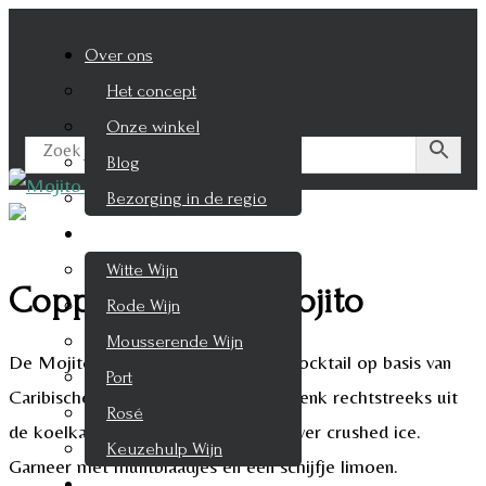
Over ons
Het concept
Onze winkel
Blog
Bezorging in de regio
Wijnen
Witte Wijn
Coppa Cocktails Mojito
Rode Wijn
Mousserende Wijn
De Mojito is een wereldberoemde cocktail op basis van
Port
Caribische rum, munt en limoen. Schenk rechtstreeks uit
Rosé
de koelkast in een glas naar keuze over crushed ice.
Keuzehulp Wijn
Garneer met muntblaadjes en een schijfje limoen.
Whisky