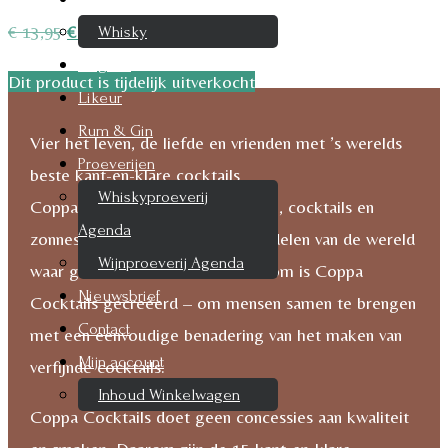
Oorspronkelijke
Huidige
€
13,95
€
10,50
Whisky
prijs
prijs
Cognac
Dit product is tijdelijk uitverkocht
was:
is:
Likeur
€ 13,95.
€ 10,50.
Rum & Gin
Vier het leven, de liefde en vrienden met ’s werelds
Proeverijen
beste kant-en-klare cocktails
Whiskyproeverij
Coppa Cocktails wil liefde, gelach, cocktails en
Agenda
zonneschijn verspreiden naar alle delen van de wereld
Wijnproeverij Agenda
waar gevierd moet worden. Daarom is Coppa
Nieuwsbrief
Cocktails gecreëerd – om mensen samen te brengen
Contact
met een eenvoudige benadering van het maken van
Mijn account
verfijnde cocktails.
Inhoud Winkelwagen
Coppa Cocktails doet geen concessies aan kwaliteit