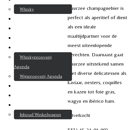
Vuurzee champagnebier is
Whisky
perfect als aperitief of dient
Cognac
als een ideale
Likeur
maaltijdpartner voor de
Rum & Gin
meest uiteenlopende
Proeverijen
gerechten. Daarnaast gaat
Whiskyproeverij
Vuurzee uitstekend samen
Agenda
met diverse delicatessen als
Wijnproeverij Agenda
kaviaar, oesters, coquilles
Nieuwsbrief
en kazen tot foie gras,
Contact
wagyu en ibérico ham.
Mijn account
Inhoud Winkelwagen
Uitverkocht
SKU:
15-31-01-003