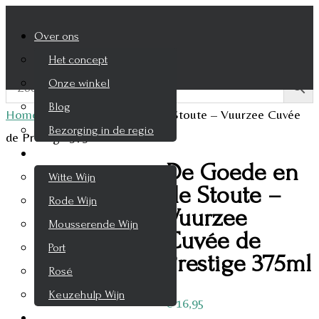
Over ons
Het concept
Onze winkel
Blog
Home
/
Bier
/
De Goede en de Stoute – Vuurzee Cuvée
Bezorging in de regio
de Prestige 375ml
Wijnen
De Goede en
Witte Wijn
de Stoute –
Rode Wijn
Vuurzee
Mousserende Wijn
Cuvée de
Port
Prestige 375ml
Rosé
Keuzehulp Wijn
€
16,95
Whisky