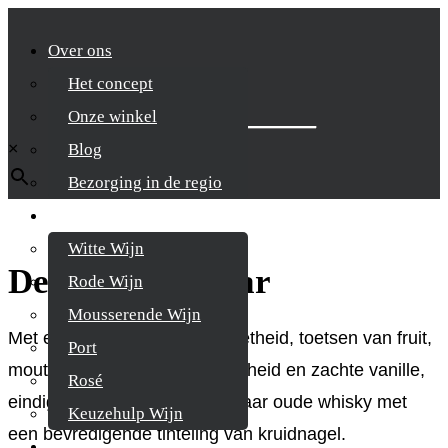
Over ons
Het concept
Zoek je product
Onze winkel
×
Blog
Bezorging in de regio
Wijnen
Witte Wijn
Deanston 12 year
Rode Wijn
Mousserende Wijn
Met een zachte en romige zoetheid, toetsen van fruit,
Port
moutige honingachtige kruidigheid en zachte vanille,
Rosé
eindigt deze knisperende 12 jaar oude whisky met
Keuzehulp Wijn
een bevredigende tinteling van kruidnagel.
Whisky