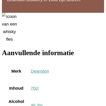
Aanvullende informatie
Merk
Deanston
Inhoud
70cl
Alcohol
46,3%