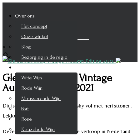
Over ons
Het concept
Zoek je product
Onze winkel
×
Blog
Bezorging in de regio
Wijnen
Glenfarclas 2004 Vintage
Witte Wijn
Autumn Edition 2021
Rode Wijn
Mousserende Wijn
Dit is een uiterst smaakvolle whisky vol met herfsttonen.
Port
Lekker voor bij de open haard.
Rosé
Keuzehulp Wijn
Deze fles is geselecteerd voor de verkoop in Nederland
Whisky