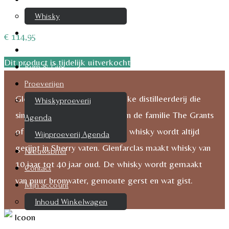
Whisky
Cognac
€
114,95
Likeur
Dit product is tijdelijk uitverkocht
Rum & Gin
Proeverijen
Glenfarclas is een onafhankelijke distilleerderij die
Whiskyproeverij
sinds 1865, 5 generaties binnen de familie The Grants
Agenda
of Glenfarclas is gebleven. De whisky wordt altijd
Wijnproeverij Agenda
gerijpt in Sherry vaten. Glenfarclas maakt whisky van
Nieuwsbrief
10 jaar tot 40 jaar oud. De whisky wordt gemaakt
Contact
van puur bronwater, gemoute gerst en wat gist.
Mijn account
Inhoud Winkelwagen