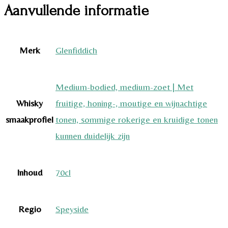
Aanvullende informatie
Merk
Glenfiddich
Medium-bodied, medium-zoet | Met
Whisky
fruitige, honing-, moutige en wijnachtige
smaakprofiel
tonen, sommige rokerige en kruidige tonen
kunnen duidelijk zijn
Inhoud
70cl
Regio
Speyside