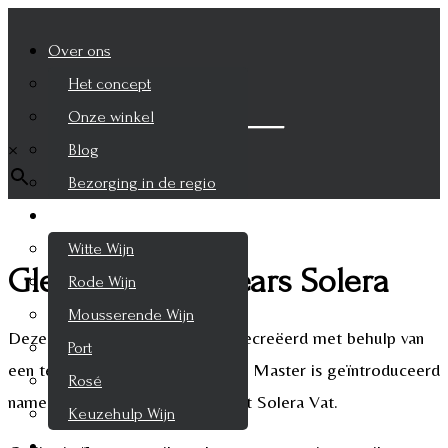
Over ons
Het concept
Zoek je product
Onze winkel
×
Blog
Bezorging in de regio
Wijnen
Witte Wijn
Glenfiddich 15 years Solera
Rode Wijn
Mousserende Wijn
Deze 15 Year Old expressie is gecreëerd met behulp van
Port
een techniek die door onze Malt Master is geïntroduceerd
Rosé
namelijk met de alchemie van het Solera Vat.
Keuzehulp Wijn
Whisky