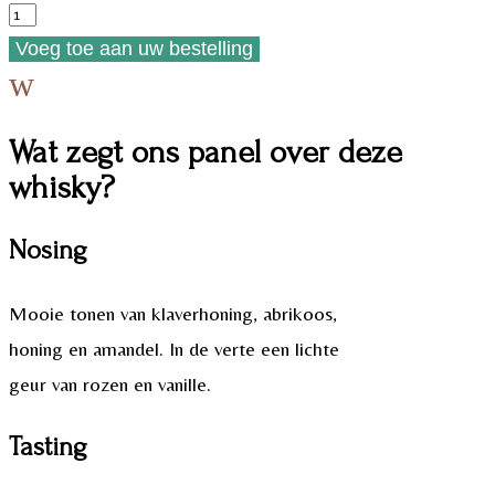
Glenfiddich
15
Voeg toe aan uw bestelling
w
years
Solera
Wat zegt ons panel over deze
aantal
whisky?
Nosing
Mooie tonen van klaverhoning, abrikoos,
honing en amandel. In de verte een lichte
geur van rozen en vanille.
Tasting