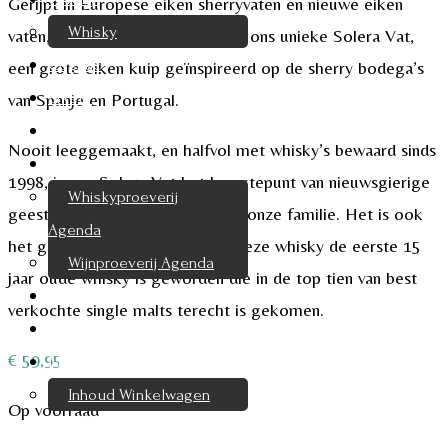
Gerijpt in Europese eiken sherryvaten en nieuwe eiken
Whisky
vaten, wordt de whisky gerijpt in ons unieke Solera Vat,
Cognac
een grote eiken kuip geïnspireerd op de sherry bodega’s
Likeur
van Spanje en Portugal.
Rum & Gin
Nooit leeggemaakt, en halfvol met whisky’s bewaard sinds
Proeverijen
1998, is ons Solera Vat het hoogtepunt van nieuwsgierige
Whiskyproeverij
geesten en de pioniersgeest van onze familie. Het is ook
Agenda
het geheim achter het feit dat deze whisky de eerste 15
Wijnproeverij Agenda
jaar oude whisky is geworden die in de top tien van best
Nieuwsbrief
verkochte single malts terecht is gekomen.
Contact
€
59,95
Mijn account
Inhoud Winkelwagen
Op voorraad