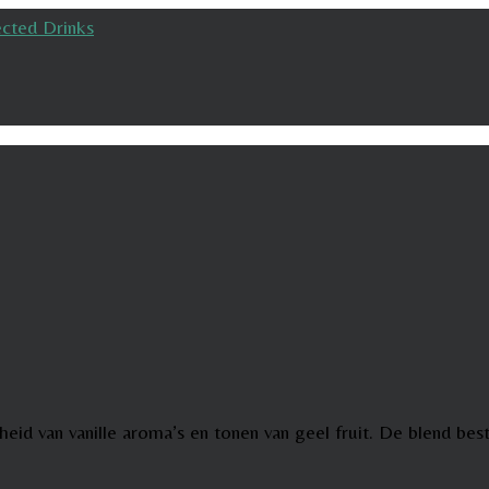
chtheid van vanille aroma’s en tonen van geel fruit. De blend 