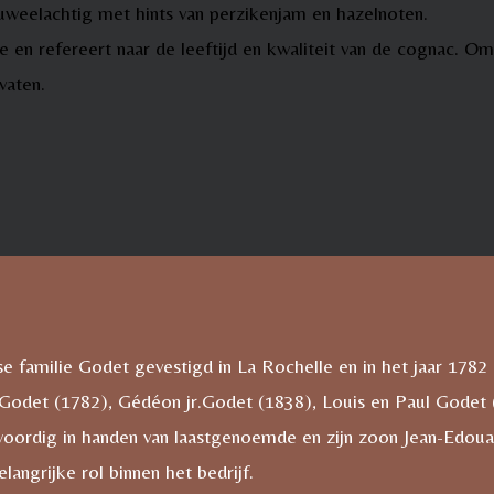
luweelachtig met hints van perzikenjam en hazelnoten.
pale en refereert naar de leeftijd en kwaliteit van de cogn
vaten.
e familie Godet gevestigd in La Rochelle en in het jaar 1782 
Godet (1782), Gédéon jr.Godet (1838), Louis en Paul Godet 
woordig in handen van laastgenoemde en zijn zoon Jean-Edoua
ngrijke rol binnen het bedrijf.