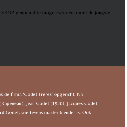
ac. Om VSOP genoemd te mogen worden, moet de jongste
is de firma ‘Godet Frères’ opgericht. Na
(Rapeneau), Jean Godet (1920), Jacques Godet
rd Godet, wie tevens master blender is. Ook