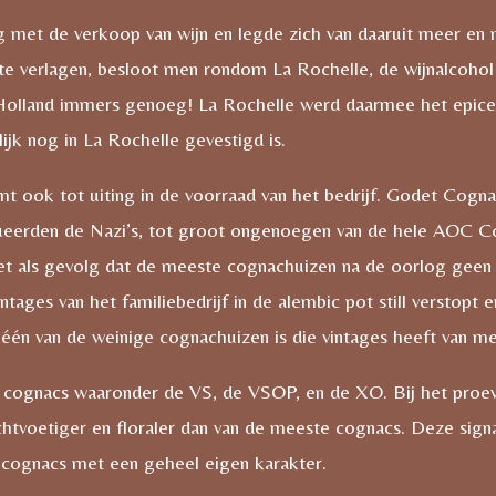
ezig met de verkoop van wijn en legde zich van daaruit meer 
h te verlagen, besloot men rondom La Rochelle, de wijnalcohol
olland immers genoeg! La Rochelle werd daarmee het epicen
jk nog in La Rochelle gevestigd is.
komt ook tot uiting in de voorraad van het bedrijf. Godet Co
queerden de Nazi’s, tot groot ongenoegen van de hele AOC C
met als gevolg dat de meeste cognachuizen na de oorlog gee
ntages van het familiebedrijf in de alembic pot still verstopt
één van de weinige cognachuizen is die vintages heeft van me
cognacs waaronder de VS, de VSOP, en de XO. Bij het proev
ichtvoetiger en floraler dan van de meeste cognacs. Deze sig
 cognacs met een geheel eigen karakter.