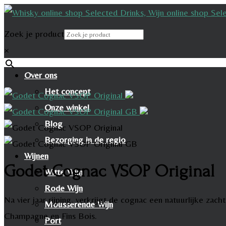
Zoek je product
×
Over ons
Het concept
Onze winkel
Blog
Bezorging in de regio
Wijnen
Godet Cognac VSOP Original
Witte Wijn
Rode Wijn
Na vier jaar rijping, verkrijgt de cognac een natuurlijke za
Mousserende Wijn
Champagne en Fins Bois.
Port