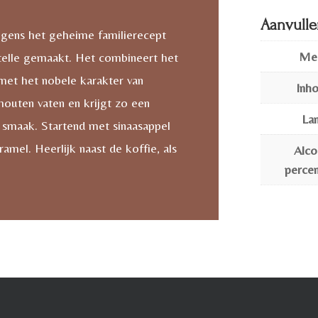
Aanvulle
lgens het geheime familierecept
Me
telle gemaakt. Het combineert het
 met het nobele karakter van
Inh
houten vaten en krijgt zo een
La
 smaak. Startend met sinaasappel
ramel. Heerlijk naast de koffie, als
Alco
perce