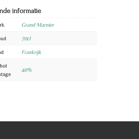
nde informatie
rk
Grand Marnier
oud
70cl
nd
Frankrijk
hol
40%
ntage