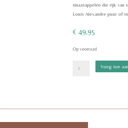
sinaasappelen die rijk van
Louis Alexandre puur of me
€
49,95
Op voorraad
Grand
Voeg toe aan
Marnier
Cuvee
Louis-
Alexandre
aantal