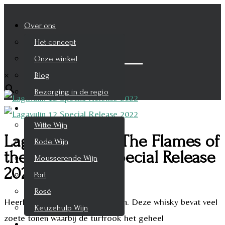
Over ons
Het concept
Zoek je product
Onze winkel
×
Blog
Bezorging in de regio
Wijnen
Witte Wijn
Lagavulin 12 YO The Flames of
Rode Wijn
the Phoenix – Special Release
Mousserende Wijn
2022
Port
Rosé
Heerlijke uitvoering van Lagavulin. Deze whisky bevat veel
Keuzehulp Wijn
zoete tonen waarbij de turfrook het geheel
Whisky