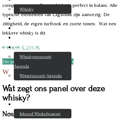
complementeert. Deze whisky is perfect in balans. Alle
Whisky
typische elementen van Lagavulin zijn aanwezig. De
Cognac
ziltigheid, de eigen turfrook en zoete tonen. Wat een
Likeur
lekkere whisky is dit.
Rum & Gin
Oorspronkelijke
Huidige
€
154,95
€
139,95
Proeverijen
prijs
prijs
Whiskyproeverij
Dit product is tijdelijk uitverkocht
was:
is:
Agenda
w
€ 154,95.
€ 139,95.
Wijnproeverij Agenda
Nieuwsbrief
Wat zegt ons panel over deze
Contact
whisky?
Mijn account
Nosing
Inhoud Winkelwagen