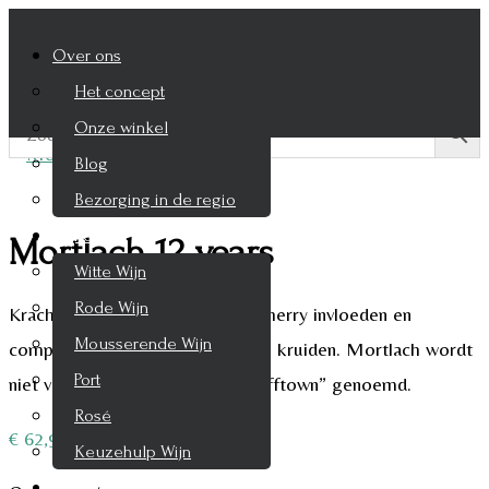
Over ons
Het concept
Onze winkel
Blog
Bezorging in de regio
Wijnen
Mortlach 12 years
Witte Wijn
Rode Wijn
Krachtige whisky met typische sherry invloeden en
Mousserende Wijn
complex qua smaken van fruit en kruiden. Mortlach wordt
Port
niet voor niets “The beast of Dufftown” genoemd.
Rosé
€
62,95
Keuzehulp Wijn
Whisky