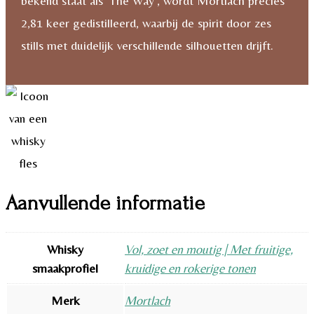
bekend staat als ‘The Way’, wordt Mortlach precies
2,81 keer gedistilleerd, waarbij de spirit door zes
stills met duidelijk verschillende silhouetten drijft.
Aanvullende informatie
Whisky
Vol, zoet en moutig | Met fruitige,
smaakprofiel
kruidige en rokerige tonen
Merk
Mortlach