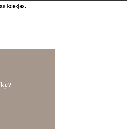
out-koekjes.
sky?