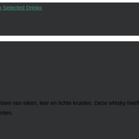
tsen van eiken, leer en lichte kruiden. Deze whisky heeft 
orden.