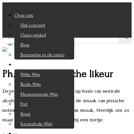
Over ons
Het concept
Onze winkel
Blog
Bezorging in de regio
Wijnen
Ph. Godard Pistache likeur
Witte Wijn
Rode Wijn
Deze heerlijke likeur is gemaakt op basis van neutrale
Mousserende Wijn
alcohol met daaraan toegevoegd de smaak van pistache
Port
noten. De likeur is zacht en vol van smaak. Heerlijk om zo
Rosé
maar te drinken of te gebruiken bij een toetje.
Keuzehulp Wijn
Whisky