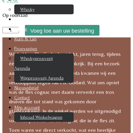
€
22,95
Whisky
Op voorraad
Cognac
Likeur
Ph.
Voeg toe aan uw bestelling
Godard
Rum & Gin
Pistache
Proeverijen
Wij hebben Ph. Godard ontdekt, jaren terug, tijdens
likeur
Whiskyproeverij
één van onze vakanties in Frankrijk. Bij een bezoek
aantal
Agenda
aan het plaatsje Sarlat-la-Canéda kwamen wij een
Wijnproeverij Agenda
verkooppunt tegen van Ph. Godard. Wat ons opviel
Nieuwsbrief
was de fles cognac met daarin verwerkt een tros
Contact
druiven die tot stand was gekomen door
Mijn account
glasblaaskunst. In de winkel werden we uitgenodigd
Inhoud Winkelwagen
voor het proeven van de cognac die in de fles zit.
Toen waren we direct verkocht, wat een heerlijke