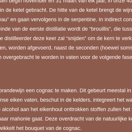
ussen begin november en 31 maart van elk jaar, in onze 4
 in de ketel gebracht. De hitte van de ketel brengt de 
eau” en gaan vervolgens in de serpentine. In indirect c
einde van de eerste distillatie wordt de “brouillis”, die
de distilleerder deze keer zal “snijden” om de kern te ver
men, worden afgevoerd, naast de seconden (hoewel soms 
om overgebracht te worden in vaten voor de volgende fase,
brandewijn een cognac te maken. Dit gebeurt meestal in 
ranse eiken vaten, beschut in de kelders, integreert het wa
alcohol aan het eikenhout onttrokken stoffen zullen het f
l naar mahonie gaat. Deze overdracht van de natuurlijke
twikkelt het bouquet van de cognac.