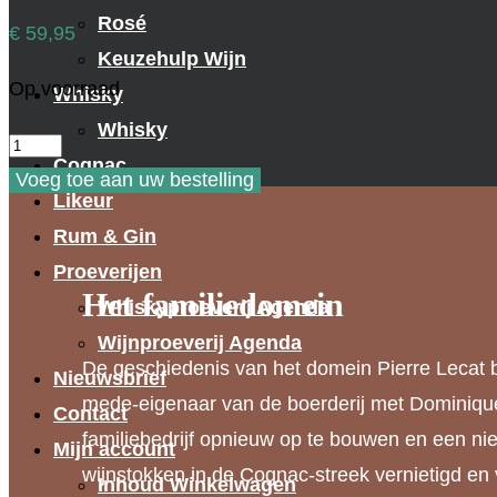
Rosé
€
59,95
Keuzehulp Wijn
Op voorraad
Whisky
Whisky
Pierre
Cognac
Lecat
Voeg toe aan uw bestelling
Likeur
Cognac
Rum & Gin
VSOP
Proeverijen
Experience
Het familiedomein
Whiskyproeverij Agenda
aantal
Wijnproeverij Agenda
De geschiedenis van het domein Pierre Lecat 
Nieuwsbrief
mede-eigenaar van de boerderij met Dominiqu
Contact
familiebedrijf opnieuw op te bouwen en een ni
Mijn account
wijnstokken in de Cognac-streek vernietigd en
Inhoud Winkelwagen