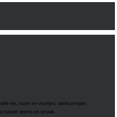
le-eik, rozen en viooltjes, abrikozenjam,
ans tussen aroma en smaak.