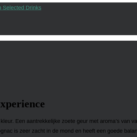
xperience
ur. Een aantrekkelijke zoete geur met aroma’s van vanil
ognac is zeer zacht in de mond en heeft een goede bal