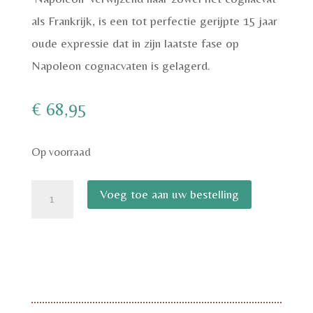
als Frankrijk, is een tot perfectie gerijpte 15 jaar
oude expressie dat in zijn laatste fase op
Napoleon cognacvaten is gelagerd.
€
68,95
Op voorraad
Ron
Voeg toe aan uw bestelling
Abuelo
Napoleon
XV
aantal