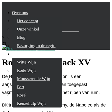
Over ons
Het concept
Zoek je product
Onze winkel
×
Blog
Bezorging in de regio
Wijnen
Ron Abuelo tripack XV
Witte Wijn
Rode Wijn
De Ron Abuelo ‘Finish Collection’ is een
Mousserende Wijn
aansprekende demonstratie van toegepast
Port
vakmanschap in de kunst van het rijpen van rum.
Rosé
Keuzehulp Wijn
Dit tripack bevat zowel de Tawny, de Napoleo als de
Whisky