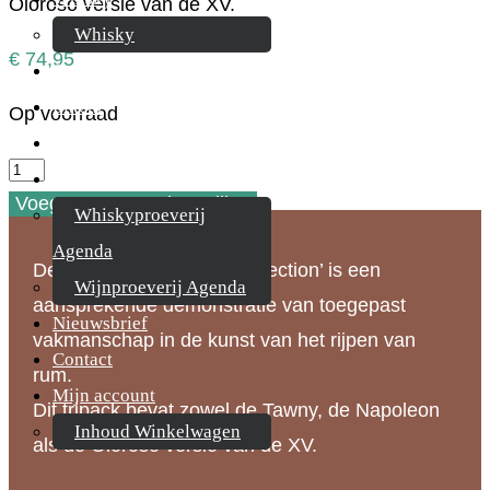
Oloroso versie van de XV.
Whisky
€
74,95
Cognac
Likeur
Op voorraad
Rum & Gin
Ron
Proeverijen
Abuelo
Voeg toe aan uw bestelling
Whiskyproeverij
tripack
Agenda
De Ron Abuelo ‘Finish Collection’ is een
XV
Wijnproeverij Agenda
aansprekende demonstratie van toegepast
aantal
Nieuwsbrief
vakmanschap in de kunst van het rijpen van
Contact
rum.
Mijn account
Dit tripack bevat zowel de Tawny, de Napoleon
Inhoud Winkelwagen
als de Oloroso versie van de XV.