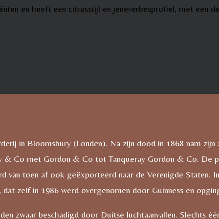
nten en heeft een citrusstijl en jeneverbesprofiel, met een d
rderij in Bloomsbury (Londen). Na zijn dood in 1868 nam zij
eray & Co met Gordon & Co tot Tanqueray Gordon & Co. De p
erd van toen af ook geëxporteerd naar de Verenigde Staten.
 dat zelf in 1986 werd overgenomen door Guinness en opging
nden zwaar beschadigd door Duitse luchtaanvallen. Slechts één