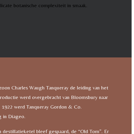
elicate botanische complexiteit in smaak.
n zoon Charles Waugh Tanqueray de leiding van het
roductie werd overgebracht van Bloomsbury naar
 In 1922 werd Tanqueray Gordon & Co.
 in Diageo.
 destillatieketel bleef gespaard, de “Old Tom”. Er