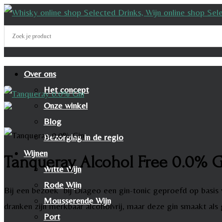
Over ons
Het concept
Onze winkel
Blog
Bezorging in de regio
Wijnen
Tanqueray Alcohol Free 0.0% 
Witte Wijn
Rode Wijn
Bij een bezoek bij Diageo een gin-tonic geproefd op basis v
Mousserende Wijn
dranken zijn merkbaar alcoholvrij, maar deze gin smaakt als 
Port