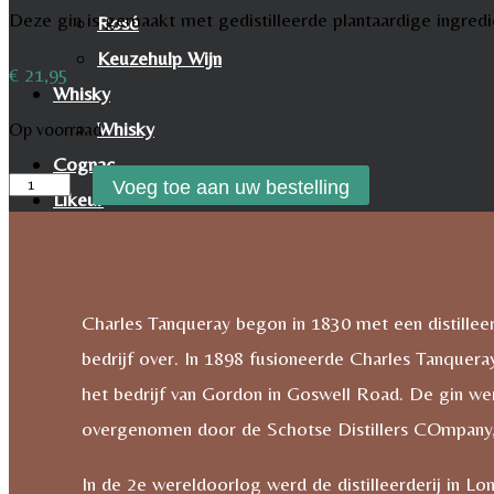
Deze gin is gemaakt met gedistilleerde plantaardige ingredië
Rosé
Keuzehulp Wijn
€
21,95
Whisky
Whisky
Op voorraad
Cognac
Tanqueray
Voeg toe aan uw bestelling
Likeur
Alcohol
Rum & Gin
Free
Proeverijen
0.0%
Whiskyproeverij Agenda
Charles Tanqueray begon in 1830 met een distillee
Gin
Wijnproeverij Agenda
bedrijf over. In 1898 fusioneerde Charles Tanqu
aantal
Nieuwsbrief
het bedrijf van Gordon in Goswell Road. De gin w
Contact
overgenomen door de Schotse Distillers COmpany,
Mijn account
Inhoud Winkelwagen
In de 2e wereldoorlog werd de distilleerderij in Lo