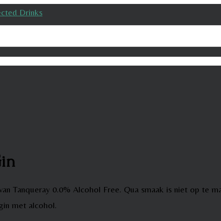
Gin
an Tanqueray 0.0% Alcohol Free. Qua smaak is niet op te make
gin met alcohol.