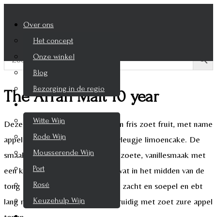
Over ons
Het concept
Onze winkel
Blog
Bezorging in de regio
The Arran Malt 10 year
Wijnen
Witte Wijn
Deze whisky heeft een aroma van fris zoet fruit, met name
Rode Wijn
appel en peer, beetje honing en vleugje limoencake. De
Mousserende Wijn
smaak is een verrassende zachte zoete, vanillesmaak met
Port
een kruidige vleugje van kaneel wat in het midden van de
Rosé
tong intrigeert. De finish is mooi zacht en soepel en ebt
Keuzehulp Wijn
lang na Licht bitter medicinaal, kruidig met zoet zure appel
tonen.
Whisky