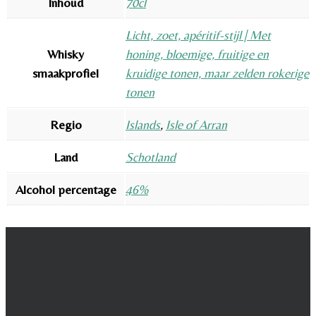
Inhoud
70cl
Licht, zoet, apéritif-stijl | Met
Whisky
honing, bloemige, fruitige en
smaakprofiel
kruidige tonen, maar zelden rokerige
tonen
Regio
Islands
,
Isle of Arran
Land
Schotland
Alcohol percentage
46%