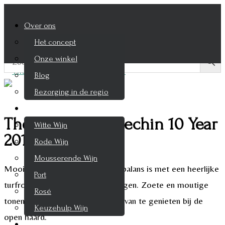
Over ons
Het concept
Onze winkel
Blog
Bezorging in de regio
Wijnen
The Ultimate Ballechin 10 Year
Witte Wijn
2011
Rode Wijn
Mousserende Wijn
Mooie volle whisky die goed in balans is met een heerlijke
Port
turfrook die lekker lang blijf hangen. Zoete en moutige
Rosé
tonen. Echt een whisky om even van te genieten bij de
Keuzehulp Wijn
open haard.
Whisky