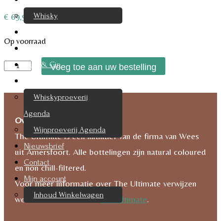
Whisky
€
69,95
Cognac
Op voorraad
Likeur
The
Rum & Gin
Voeg toe aan uw bestelling
Ultimate
Proeverijen
Ballechin
Whiskyproeverij
10
Agenda
Over The Ultimate
Year
Wijnproeverij Agenda
The Ultimate is een initiatief van de firma van Wees
2011
Nieuwsbrief
uit Amersfoort. Alle bottelingen zijn natural coloured
aantal
Contact
en non chill-filtered.
Mijn account
Voor meer informatie over The Ultimate verwijzen
Inhoud Winkelwagen
we naar de website van
The Ultimate
.