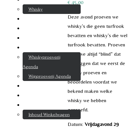
€
45,00
Whisky
Deze avond proeven we
Cognac
whisky’s die geen turfrook
Likeur
bevatten en whisky’s die wel
Rum & Gin
turfrook bevatten. Proeven
Proeverijen
doen we altijd “blind” dat
Whiskyproeverij
wil zeggen dat we eerst de
Agenda
whisky proeven en
Wijnproeverij Agenda
beoordelen voordat we
Nieuwsbrief
bekend maken welke
Contact
whisky we hebben
Mijn account
geproefd.
Inhoud Winkelwagen
Datum:
Vrijdagavond 29