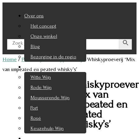
Over ons
Het concept
Onze winkel
Blog
Bezorging in de regio
Home
/
Proeverij
/
Whiskyproeverij
/
Whiskyproeverij ‘Mix
Wijnen
van unpeated en peated whisky’s’
Witte Wijn
Whiskyproeveri
Rode Wijn
‘Mix van
Mousserende Wijn
unpeated en
Port
peated
Rosé
whisky’s’
Keuzehulp Wijn
Whisky