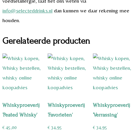
voedselallergie, laat het ons weten via
info@selecteddrinks.nl
dan kunnen we daar rekening mee
houden.
Gerelateerde producten
Whiskyproeverij
Whiskyproeverij
Whiskyproeverij
‘Peated Whisky’
‘Favorieten’
‘Verrassing’
€
45,00
€
34,95
€
34,95