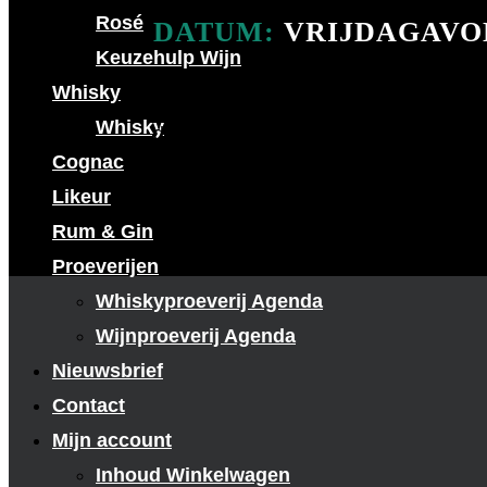
Rosé
DATUM:
VRIJDAGAVO
Keuzehulp Wijn
Whisky
“Onbekend maakt onbemind”, zo is het
Whisky
druivensoort niet kent. In deze proeve
Cognac
wij maken deze druivensoorten deze avo
Likeur
Rum & Gin
Proeverijen
Whiskyproeverij Agenda
Wijnproeverij Agenda
Nieuwsbrief
Contact
Mijn account
Inhoud Winkelwagen