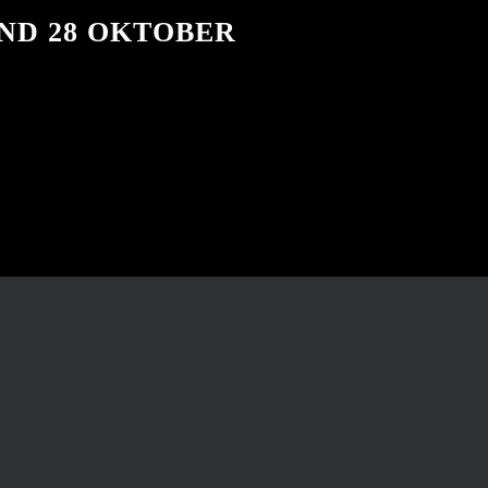
ND 28 OKTOBER
 gezegde. En daardoor wordt aan super lekkere wijnen
rij laten we je ervaren dat de wijnen van druivensoorten 
nd “bekend”. En wie weet zelfs geliefd!! Kom het zelf bel