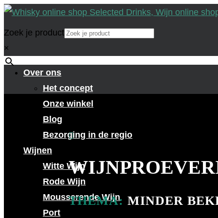
Zoek je product
×
Over ons
Het concept
Onze winkel
Blog
Bezorging in de regio

Wijnen
WIJNPROEVER
Witte Wijn
Rode Wijn
Mousserende Wijn
THEMA:
MINDER BEK
Port