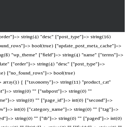
rder"]=> string(4) "desc" ["post_type"]=> string(16)
o_found_rows"]=> bool(true) ["update_post_meta_cache"]=>
ng(8) "wp_theme" ["field"]=> string(4) "name" ["terms"]=>
date" ["order"]=> string(4) "desc" ["post_type"]=>
true) ["no_found_rows"]=> bool(true)
 array(3) { ["taxonomy"]=> string(11) "product_cat"
nt"]=> string(0) "" ["subpost"]=> string(0) ""
ame"]=> string(0) "" ["page_id"]=> int(0) ["second"]=>
["w"]=> int(0) ["category_name"]=> string(0) "" ["tag"]=>
ed"]=> string(0) "" ["tb"]=> string(0) "" ["paged"]=> int(0)