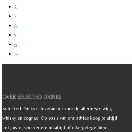
2
3
4
5
6
→
OVER SELECTED DRINKS
Selected Drinks is leverancier voor de allerbeste wijn,
whisky en cognac. Op basis van ons advies koop je altijd
het juiste, voor iedere maaltijd of elke gelegenheid.