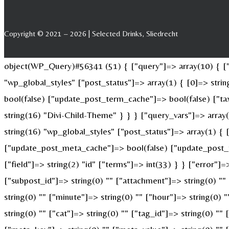
Copyright © 2021 – 2026 | Selected Drinks, Sliedrecht
object(WP_Query)#56341 (51) { ["query"]=> array(10) { ["p
"wp_global_styles" ["post_status"]=> array(1) { [0]=> str
bool(false) ["update_post_term_cache"]=> bool(false) ["ta
string(16) "Divi-Child-Theme" } } } ["query_vars"]=> array
string(16) "wp_global_styles" ["post_status"]=> array(1) {
["update_post_meta_cache"]=> bool(false) ["update_post_t
["field"]=> string(2) "id" ["terms"]=> int(33) } } ["error"]=
["subpost_id"]=> string(0) "" ["attachment"]=> string(0) "
string(0) "" ["minute"]=> string(0) "" ["hour"]=> string(0)
string(0) "" ["cat"]=> string(0) "" ["tag_id"]=> string(0) ""