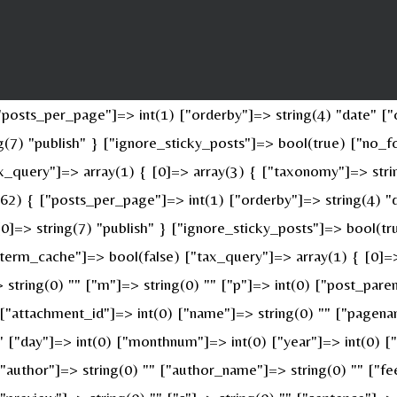
osts_per_page"]=> int(1) ["orderby"]=> string(4) "date" ["o
ing(7) "publish" } ["ignore_sticky_posts"]=> bool(true) ["n
x_query"]=> array(1) { [0]=> array(3) { ["taxonomy"]=> stri
(62) { ["posts_per_page"]=> int(1) ["orderby"]=> string(4) "
 [0]=> string(7) "publish" } ["ignore_sticky_posts"]=> bool(
erm_cache"]=> bool(false) ["tax_query"]=> array(1) { [0]=>
> string(0) "" ["m"]=> string(0) "" ["p"]=> int(0) ["post_pare
" ["attachment_id"]=> int(0) ["name"]=> string(0) "" ["pagen
 "" ["day"]=> int(0) ["monthnum"]=> int(0) ["year"]=> int(0) 
 ["author"]=> string(0) "" ["author_name"]=> string(0) "" ["fe