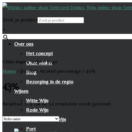
Zoek je product
×
Over ons
Het concept
Child-theme archive page
Onze winkel
Home
/
Product Alcohol percentage
/
43%
Blog
Bezorging in de regio
43%
Wijnen
Witte Wijn
Resultaat 1–9 van de 54 resultaten wordt getoond
Rode Wijn
Mousserende Wijn
Port