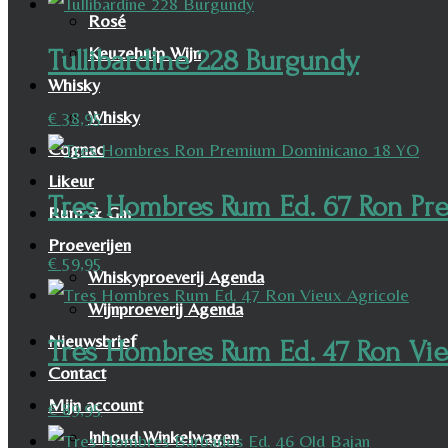
Rosé
Keuzehulp Wijn
Tullibardine 228 Burgundy
Whisky
Whisky
€
38,95
Cognac
Likeur
Tres Hombres Rum Ed. 67 Ron P
Rum & Gin
Proeverijen
€
59,95
Whiskyproeverij Agenda
Wijnproeverij Agenda
Nieuwsbrief
Tres Hombres Rum Ed. 47 Ron Vie
Contact
Mijn account
€
89,95
Inhoud Winkelwagen