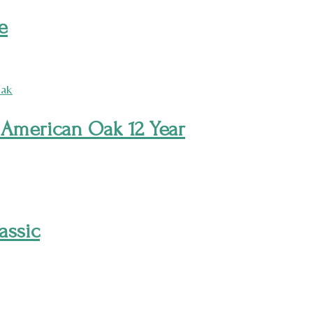
e
 American Oak 12 Year
assic