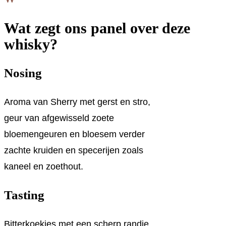
The
Wat zegt ons panel over deze
Story
whisky?
of
The
Nosing
Spaniard
aantal
Aroma van Sherry met gerst en stro,
geur van afgewisseld zoete
bloemengeuren en bloesem verder
zachte kruiden en specerijen zoals
kaneel en zoethout.
Tasting
Bitterkoekjes met een scherp randje