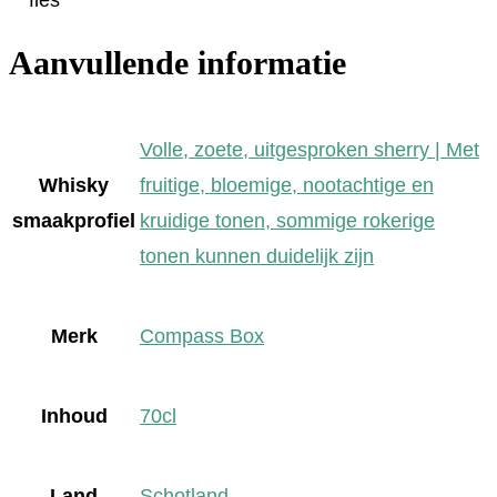
Aanvullende informatie
Volle, zoete, uitgesproken sherry | Met
Whisky
fruitige, bloemige, nootachtige en
smaakprofiel
kruidige tonen, sommige rokerige
tonen kunnen duidelijk zijn
Merk
Compass Box
Inhoud
70cl
Land
Schotland