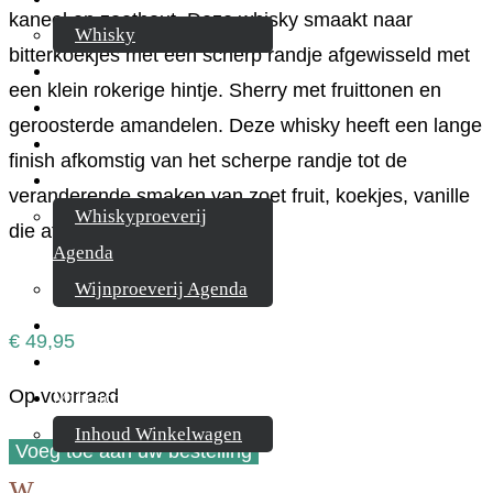
kaneel en zoethout. Deze whisky smaakt naar
Whisky
bitterkoekjes met een scherp randje afgewisseld met
Cognac
een klein rokerige hintje. Sherry met fruittonen en
Likeur
geroosterde amandelen. Deze whisky heeft een lange
Rum & Gin
finish afkomstig van het scherpe randje tot de
Proeverijen
veranderende smaken van zoet fruit, koekjes, vanille
Whiskyproeverij
die afglijd en zachtheid.
Agenda
Wijnproeverij Agenda
Nieuwsbrief
€
49,95
Contact
Op voorraad
Mijn account
Inhoud Winkelwagen
Compass
Voeg toe aan uw bestelling
w
Box