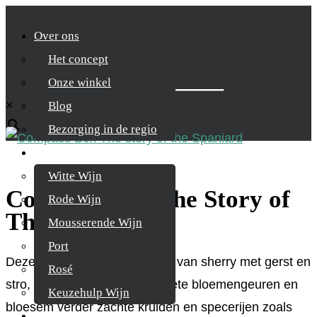
Over ons
Het concept
Zoek je product
Onze winkel
×
Blog
Bezorging in de regio
Wijnen
Witte Wijn
Compass Box The Story of
Rode Wijn
The Spaniard
Mousserende Wijn
Port
Deze whisky heeft een aroma van sherry met gerst en
Rosé
stro, geur van afgewisseld zoete bloemengeuren en
Keuzehulp Wijn
bloesem verder zachte kruiden en specerijen zoals
Whisky