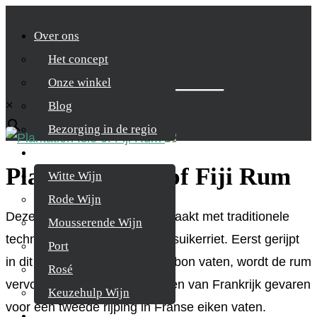
Over ons
Het concept
Zoek je product
Onze winkel
×
Blog
Bezorging in de regio
Wijnen
Plantation Isle of Fiji Rum
Witte Wijn
Rode Wijn
Deze heerlijke rum wordt gemaakt met traditionele
Mousserende Wijn
technieken en lokaal Fijiaans suikerriet. Eerst gerijpt
Port
in dit tropische klimaat in bourbon vaten, wordt de rum
Rosé
vervolgens naar het zuidwesten van Frankrijk gevaren
Keuzehulp Wijn
voor een tweede rijping in Franse eiken vaten.
Whisky