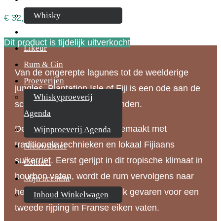
Whisky
€
32,95
Cognac
Dit product is tijdelijk uitverkocht
Likeur
Rum & Gin
Van de ongerepte lagunes tot de weelderige
Proeverijen
jungles, Plantation Isle of Fiji is een ode aan de
Whiskyproeverij
schoonheid van de Fiji-eilanden.
Agenda
Deze heerlijke rum wordt gemaakt met
Wijnproeverij Agenda
traditionele technieken en lokaal Fijiaans
Nieuwsbrief
suikerriet. Eerst gerijpt in dit tropische klimaat in
Contact
bourbon vaten, wordt de rum vervolgens naar
Mijn account
het zuidwesten van Frankrijk gevaren voor een
Inhoud Winkelwagen
tweede rijping in Franse eiken vaten.