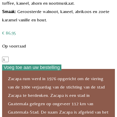
toffee, kaneel, ahorn en nootmuskaat.
Smaak:
Geroosterde walnoot, kaneel, abrikoos en zoete
karamel vanille en hout.
€
86,95
Op voorraad
Ron
Zacapa
Voeg toe aan uw bestelling
Heavenly
Zacapa rum werd in 1976 opgericht om de viering
Cask
van de 100e verjaardag van de stichting van de stad
Collection
Zacapa te herdenken. Zacapa is een stad in
El
Guatemala gelegen op ongeveer 112 km van
Alma
Guatemala-Stad. De naam Zacapa is afgeleid van het