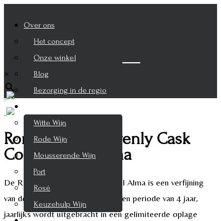
Over ons
Het concept
Zoek je product
Onze winkel
×
Blog
Bezorging in de regio
Wijnen
Witte Wijn
Ron Zacapa Heavenly Cask
Rode Wijn
Collection El Alma
Mousserende Wijn
Port
De Ron Zacapa Heavenly Cask El Alma is een verfijning
Rosé
van de Ron Zacapa 23 die over een periode van 4 jaar,
Keuzehulp Wijn
jaarlijks wordt uitgebracht in een gelimiteerde oplage
Whisky