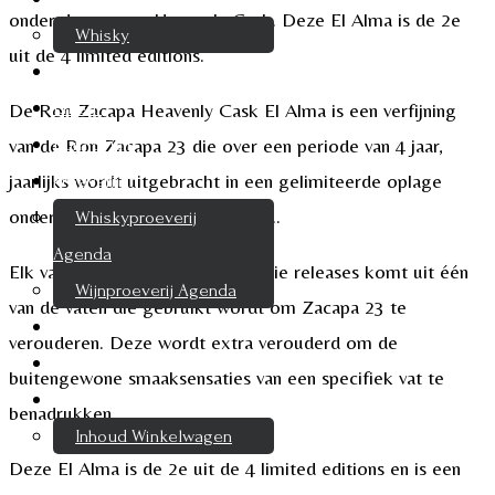
onder de noemer Heavenly Cask. Deze El Alma is de 2e
Whisky
uit de 4 limited editions.
Cognac
Likeur
De Ron Zacapa Heavenly Cask El Alma is een verfijning
van de Ron Zacapa 23 die over een periode van 4 jaar,
Rum & Gin
jaarlijks wordt uitgebracht in een gelimiteerde oplage
Proeverijen
onder de noemer Heavenly Cask..
Whiskyproeverij
Agenda
Elk van de Heavenly Cask collectie releases komt uit één
Wijnproeverij Agenda
van de vaten die gebruikt wordt om Zacapa 23 te
Nieuwsbrief
verouderen. Deze wordt extra verouderd om de
Contact
buitengewone smaaksensaties van een specifiek vat te
Mijn account
benadrukken.
Inhoud Winkelwagen
Deze El Alma is de 2e uit de 4 limited editions en is een