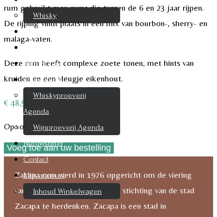
rum gebruikt men rums die tussen de 6 en 23 jaar rijpen.
Whisky
De rijping vindt plaats in een mix van bourbon-, sherry- en
Cognac
malaga-vaten.
Likeur
Deze rum heeft complexe zoete tonen, met hints van
Rum & Gin
kruiden en een vleugje eikenhout.
Proeverijen
Whiskyproeverij
€
48,50
Agenda
Op voorraad
Wijnproeverij Agenda
Nieuwsbrief
Voeg toe aan uw bestelling
Ron
Contact
Zacapa
Zacapa rum werd in 1976 opgericht om de viering
Mijn account
Solera
van de 100e verjaardag van de stichting van de stad
Inhoud Winkelwagen
Gran
Zacapa te herdenken. Zacapa is een stad in
Reserva