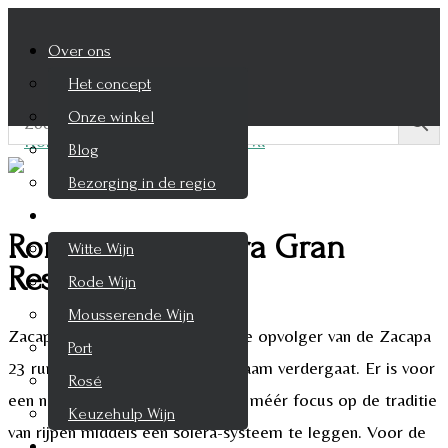
Over ons
Het concept
Onze winkel
Blog
Bezorging in de regio
Wijnen
Ron Zacapa Solera Gran
Witte Wijn
Reserva
Rode Wijn
Mousserende Wijn
Zacapa Solera Gran Reserva is de opvolger van de Zacapa
Port
23 rum die onder deze nieuwe naam verdergaat. Er is voor
Rosé
een naamswijziging gekozen om méér focus op de traditie
Keuzehulp Wijn
van rijpen middels een solera-systeem te leggen. Voor de
Whisky