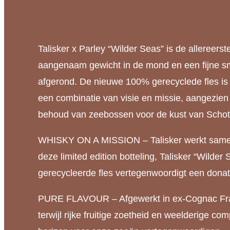
Talisker x Parley “Wilder Seas” is de allereer
aangenaam gewicht in de mond en een fijne sma
afgerond. De nieuwe 100% gerecyclede fles is 
een combinatie van visie en missie, aangezie
behoud van zeebossen voor de kust van Schotlan
WHISKY ON A MISSION – Talisker werkt samen 
deze limited edition botteling, Talisker “Wild
gerecycleerde fles vertegenwoordigt een don
PURE FLAVOUR – Afgewerkt in ex-Cognac Frans 
terwijl rijke fruitige zoetheid en weelderige c