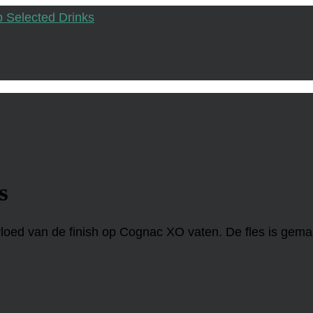
s
vloed van de finish op Cognac XO vaten. De fles is gem