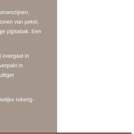
tanarozijnen,
 tonen van pekel,
gje pijptabak. Een
l overgaat in
verpakt in
uitiger
lijke rokerig-