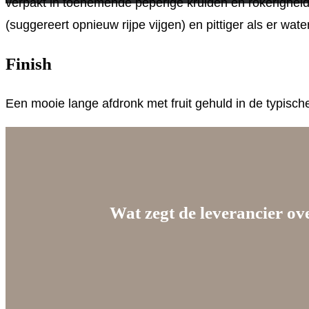
verpakt in toenemende peperige kruiden en rokerigheid. Ri
(suggereert opnieuw rijpe vijgen) en pittiger als er wat
Finish
Een mooie lange afdronk met fruit gehuld in de typische
Wat zegt de leverancier ov