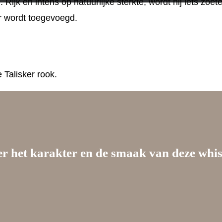
jk en intens op natuurlijke sterkte, wordt hij iets zoeter,
er wordt toegevoegd.
 Talisker rook.
er het karakter en de smaak van deze whi