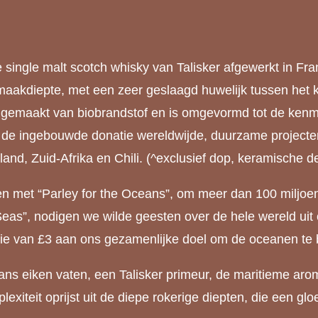
ste single malt scotch whisky van Talisker afgewerkt in F
akdiepte, met een zeer geslaagd huwelijk tussen het kar
gemaakt van biobrandstof en is omgevormd tot de kenmer
n de ingebouwde donatie wereldwijde, duurzame project
d, Zuid-Afrika en Chili. (^exclusief dop, keramische de
met “Parley for the Oceans”, om meer dan 100 miljoen 
er Seas”, nodigen we wilde geesten over de hele wereld ui
atie van £3 aan ons gezamenlijke doel om de oceanen t
eiken vaten, een Talisker primeur, de maritieme aroma
omplexiteit oprijst uit de diepe rokerige diepten, die ee