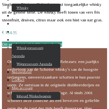
Singleton. Dit is wellicht de meest toegankelijke whisky
Whisky
uit de gehele serie. De whisky heeft tonen van vers fris
Cognac
steenfruit, druiven, citrus maar ook een hint van nat gras.
Likeur
€
154,95
Rum & Gin
Proeverijen
Dit product is tijdelijk uitverkocht
Whiskyproeverij
Agenda
Ontdek de magie van Special Releases: een jaarlijks
Wijnproeverij Agenda
eerbetoon aan de Schotse whisky’s van de hoogste
Nieuwsbrief
verlangens, onweerstaanbare schatten in hun puurste
Contact
vorm. Ze ontstaan in de originele distilleerderijen en
Mijn account
schitteren in een beperkte oplage. Al sinds 2001
Inhoud Winkelwagen
schittert deze collectie als een bewezen en geliefde
serie die de tand des tijds heeft doorstaan. Hier