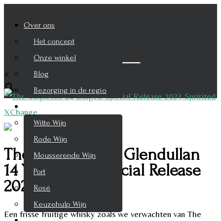
Over ons
Het concept
Zoek je product
Onze winkel
×
Blog
Bezorging in de regio
Wijnen
Witte Wijn
Rode Wijn
The Singleton of Glendullan
Mousserende Wijn
14 Years 70cl Special Release
Port
2023
Rosé
Keuzehulp Wijn
Een frisse fruitige whisky zoals we verwachten van The
Whisky