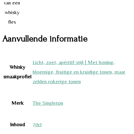
Aanvullende informatie
Licht, zoet, apéritif-stijl | Met honing,
Whisky
bloemige, fruitige en kruidige tonen, maar
smaakprofiel
zelden rokerige tonen
Merk
The Singleton
Inhoud
70cl