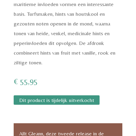
maritieme invloeden vormen een interessante
basis. Turfsmaken, hints van houtskool en
gezouten noten openen in de mond, waarna
tonen van heide, venkel, medicinale hints en
peperinvloeden dit opvolgen. De afdronk
combineert hints van fruit met vanille, rook en
ziltige tonen.
€
55,95
Dit product is tijdelijk uitverkocht
Allt Gleann, deze tweede release in de