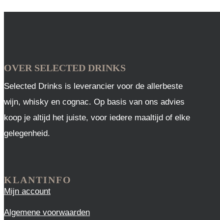
prijs
prijs
was:
is:
€ 13,95.
€ 10,50.
OVER SELECTED DRINKS
Selected Drinks is leverancier voor de allerbeste
wijn, whisky en cognac. Op basis van ons advies
koop je altijd het juiste, voor iedere maaltijd of elke
gelegenheid.
KLANTINFO
Mijn account
Algemene voorwaarden