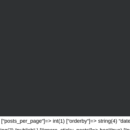
"posts_per_page"]=> int(1) ["orderby"]=> string(4) "date"