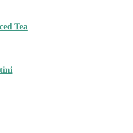
ced Tea
tini
n