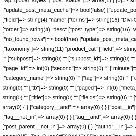
"wp_global_styles" ["post_status"]=> array(1) { [0]=> st
["update_post_meta_cache"]=> bool(false) ["update_pos
["field"]=> string(4) "name" ["terms"]=> string(16) "Divi
["order"]=> string(4) "desc" ["post_type"]=> string(16) "
["no_found_rows"]=> bool(true) ["update_post_meta_cach
["taxonomy"]=> string(11) "product_cat" ["field"]=> string(
"" ["subpost"]=> string(0) "" ["subpost_id"]=> string(0) "
["page_id"]=> int(0) ["second"]=> string(0) "" ["minute"]=
["category_name"]=> string(0) "" ["tag"]=> string(0) "" ["c
string(0) "" ["tb"]=> string(0) "" ["paged"]=> int(0) ["met
string(0) "" ["title"]=> string(0) "" ["fields"]=> string(0
array(0) { } ["category__and"]=> array(0) { } ["post__in"
["tag__not_in"]=> array(0) { } ["tag__and"]=> array(0) { 
["post_parent__not_in"]=> array(0) { } ["author__in"]=> 