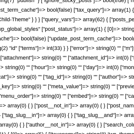
ring(7) "publish" } ["ignore_sticky_posts"]=> bool(true) 
t_term_cache"]=> bool(false) ["tax_query"]=> array(1) {
-Child-Theme" } } } ["query_vars"]=> array(62) { ["posts_p
wp_global_styles" ["post_status"]=> array(1) { [0]=> string
e"]=> bool(false) ["update_post_term_cache"]=> bool(fal
2) "id" ["terms"]=> int(33) } } ["error"]=> string(0) "" ["m"
" ["attachment"]=> string(0) "" ["attachment_id"]=> int(0) 
> string(0) "" ["hour"]=> string(0) "" ["day"]=> int(0) ["mo
at"]=> string(0) "" ["tag_id"]=> string(0) "" ["author"]=> s
a_key"]=> string(0) "" ["meta_value"]=> string(0) "" ["previ
) "" ["menu_order"]=> string(0) "" ["embed"]=> string(0) "" 
]=> array(0) { } ["post__not_in"]=> array(0) { } ["post_name
} ["tag_slug__in"]=> array(0) { } ["tag_slug__and"]=> array
array(0) { } ["author__not_in"]=> array(0) { } ["search_co