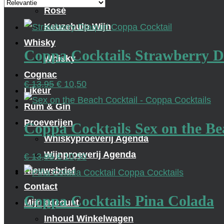
Rosé
Keuzehulp Wijn
Whisky
Coppa Cocktails Strawberry D
Whisky
Cognac
Oorspronkelijke
Huidige
€
13,95
€
10,50
Likeur
prijs
prijs
Rum & Gin
was:
is:
Proeverijen
Coppa Cocktails Sex on the Be
€ 13,95.
€ 10,50.
Whiskyproeverij Agenda
Wijnproeverij Agenda
Oorspronkelijke
Huidige
€
13,95
€
10,50
Nieuwsbrief
prijs
prijs
Contact
was:
is:
Coppa Cocktails Pina Colada
Mijn account
€ 13,95.
€ 10,50.
Inhoud Winkelwagen