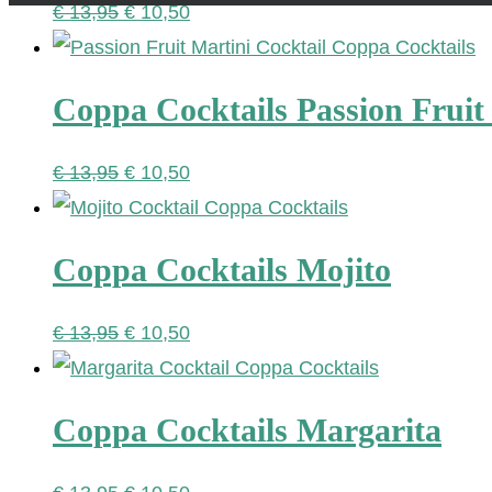
Oorspronkelijke
Huidige
€
13,95
€
10,50
prijs
prijs
was:
is:
Coppa Cocktails Passion Fruit
€ 13,95.
€ 10,50.
Oorspronkelijke
Huidige
€
13,95
€
10,50
prijs
prijs
was:
is:
Coppa Cocktails Mojito
€ 13,95.
€ 10,50.
Oorspronkelijke
Huidige
€
13,95
€
10,50
prijs
prijs
was:
is:
Coppa Cocktails Margarita
€ 13,95.
€ 10,50.
Oorspronkelijke
Huidige