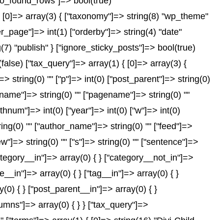
["no_found_rows"]=> bool(true)
 [0]=> array(3) { ["taxonomy"]=> string(8) "wp_theme"
er_page"]=> int(1) ["orderby"]=> string(4) "date"
(7) "publish" } ["ignore_sticky_posts"]=> bool(true)
se) ["tax_query"]=> array(1) { [0]=> array(3) {
]=> string(0) "" ["p"]=> int(0) ["post_parent"]=> string(0)
["name"]=> string(0) "" ["pagename"]=> string(0) ""
nthnum"]=> int(0) ["year"]=> int(0) ["w"]=> int(0)
tring(0) "" ["author_name"]=> string(0) "" ["feed"]=>
ew"]=> string(0) "" ["s"]=> string(0) "" ["sentence"]=>
["category__in"]=> array(0) { } ["category__not_in"]=>
__in"]=> array(0) { } ["tag__in"]=> array(0) { }
(0) { } ["post_parent__in"]=> array(0) { }
lumns"]=> array(0) { } } ["tax_query"]=>