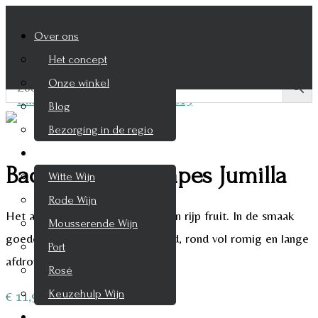
Over ons
Het concept
Onze winkel
Blog
Bezorging in de regio
Wijnen
Bacara Crazy Grapes Jumilla
Witte Wijn
Rode Wijn
Het aroma is floraal met hints van rijp fruit. In de smaak
Mousserende Wijn
goede balans met fijne zuurgraad, rond vol romig en lange
Port
afdronk.
Rosé
Keuzehulp Wijn
€
11,95
Whisky