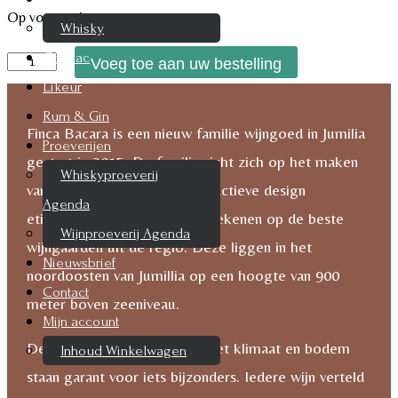
Op voorraad
Whisky
Cognac
Bacara
Voeg toe aan uw bestelling
Likeur
Crazy
Grapes
Rum & Gin
Finca Bacara is een nieuw familie wijngoed in Jumilia
Jumilla
Proeverijen
gestart in 2015. De familie richt zich op het maken
aantal
Whiskyproeverij
van kwaliteitswijnen, met attractieve design
Agenda
etiketten. Hierbij kunnen ze rekenen op de beste
Wijnproeverij Agenda
wijngaarden uit de regio. Deze liggen in het
Nieuwsbrief
noordoosten van Jumillia op een hoogte van 900
Contact
meter boven zeeniveau.
Mijn account
De combinatie van hoogte met klimaat en bodem
Inhoud Winkelwagen
staan garant voor iets bijzonders. Iedere wijn verteld