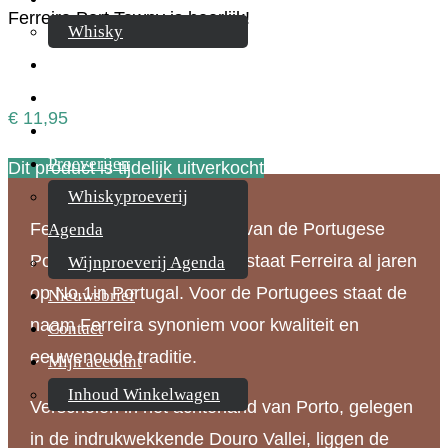
Ferreira Port Tawny is heerlijk!
Whisky
Cognac
Likeur
€
11,95
Rum & Gin
Proeverijen
Dit product is tijdelijk uitverkocht
Whiskyproeverij
Ferreira behoort tot de top van de Portugese
Agenda
Porthuizen. Niet voor niets staat Ferreira al jaren
Wijnproeverij Agenda
op No.1in Portugal. Voor de Portugees staat de
Nieuwsbrief
naam Ferreira synoniem voor kwaliteit en
Contact
eeuwenoude traditie.
Mijn account
Inhoud Winkelwagen
Verscholen in het achterland van Porto, gelegen
in de indrukwekkende Douro Vallei, liggen de