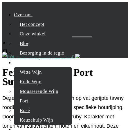
Over ons
Het concept
Zoek je product
Onze winkel
×
Blog
Bezorging in de regio
Wijnen
Ferreira Tawny Port
Witte Wijn
Superior
Rode Wijn
Mousserende Wijn
Deze Ferreira Ruby Port is een op vat gerijpte tawny
Port
roodbruin, taankleurig door de specifieke houtrijping.
Rosé
Doorleefder van karakter dan ruby. Karakter met
Keuzehulp Wijn
tonen van zuidvruchten, noten en eikenhout. Deze
Whisky