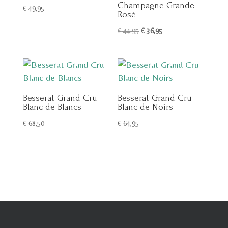
Champagne Grande
€
49,95
Rosé
Oorspronkelijke
Huidige
€
44,95
€
36,95
prijs
prijs
was:
is:
€ 44,95.
€ 36,95.
Besserat Grand Cru
Besserat Grand Cru
Blanc de Blancs
Blanc de Noirs
€
68,50
€
64,95