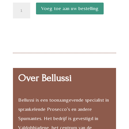
Bellussi
Voeg toe aan uw bestelling
Cuvee
Prestige
Brut
1,5
Liter
aantal
Over Bellussi
Bellussi is een toonaangevende specialist in
sprankelende Prosecco’s en andere
Spumantes. Het bedrijf is gevestigd in
Valdobbiadene, het centrum van de