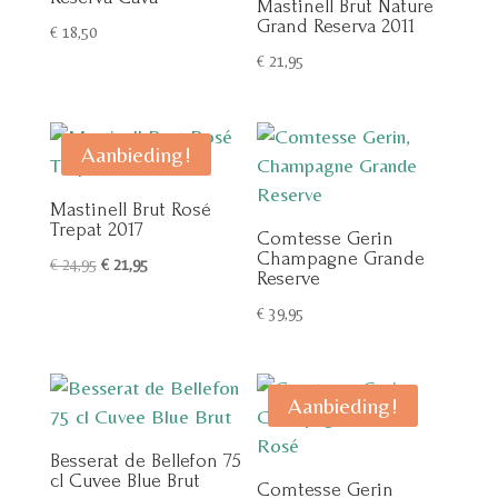
Mastinell Brut Nature
Grand Reserva 2011
€
18,50
€
21,95
Aanbieding!
Mastinell Brut Rosé
Trepat 2017
Comtesse Gerin
Champagne Grande
Oorspronkelijke
Huidige
€
24,95
€
21,95
Reserve
prijs
prijs
€
39,95
was:
is:
€ 24,95.
€ 21,95.
Aanbieding!
Besserat de Bellefon 75
cl Cuvee Blue Brut
Comtesse Gerin