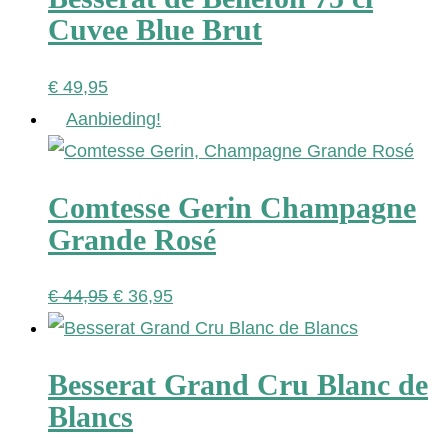
Cuvee Blue Brut
€
49,95
Aanbieding!
Comtesse Gerin Champagne
Grande Rosé
Oorspronkelijke
Huidige
€
44,95
€
36,95
prijs
prijs
was:
is:
Besserat Grand Cru Blanc de
€ 44,95.
€ 36,95.
Blancs