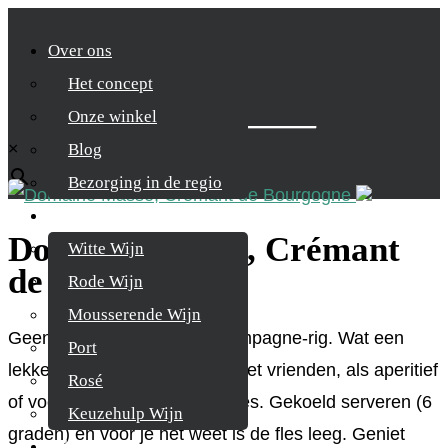
Over ons
Het concept
Zoek je product
Onze winkel
×
Blog
Bezorging in de regio
Wijnen
Domaine Masse, Crémant
Witte Wijn
de Bourgogne
Rode Wijn
Mousserende Wijn
Geen Champagne, toch Champagne-rig. Wat een
Port
lekkere wijn. Voor in de zon met vrienden, als aperitief
Rosé
of vooral bij oesters of coquilles. Gekoeld serveren (6
Keuzehulp Wijn
graden) en voor je het weet is de fles leeg. Geniet
Whisky