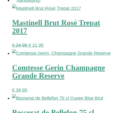
Aanbieding!
Mastinell Brut Rosé Trepat
2017
Oorspronkelijke
Huidige
€
24,95
€
21,95
prijs
prijs
was:
is:
Comtesse Gerin Champagne
€ 24,95.
€ 21,95.
Grande Reserve
€
39,95
Besserat de Bellefon 75 cl