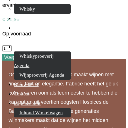
ervan!
Whisky
Cognac
€
21,95
Likeur
Op voorraad
Rum & Gin
Proeverijen
Domaine
Whiskyproeverij
Masse,
Voeg toe aan uw bestelling
Agenda
Crémant
Domaine Masse Père & Fils maakt wijnen met
de
Wijnproeverij Agenda
finess, fruit en elegantie. Fabrice heeft het geluk
Bourgogne
Nieuwsbrief
zo’n ervaren oom als leermeester te hebben die
aantal
Contact
kan putten uit veertien oogsten Hospices de
Mijn account
Baune. De inbreng van twee generaties
Inhoud Winkelwagen
wijnmakers maakt dat de wijnen het midden