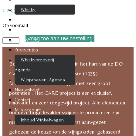
Whisky
€
28,95
Cognac
Op voorraad
Likeur
Voeg toe aan uw bestelling
Bodegas
Rum & Gin
Anadas,
Proeverijen
Care
Whiskyproeverij
Bodegas Anadas bevindt zich in het hart van de DO
XCLNT
Agenda
Cariñena en is één van de oudste (1935)
Blanco
Wijnproeverij Agenda
familiebedrijven in deze regio met zeer groot
aantal
Nieuwsbrief
potentieel. Het CARE project is een exclusief,
Contact
innovatief en zeer toegewijd project. Alle elementen
Mijn account
om deze hoge kwaliteitswijnen te produceren zijn
Inhoud Winkelwagen
met de grootste zorg en uiterst nauwgezet
gekozen; de keuze van de wijngaarden, gebaseerd