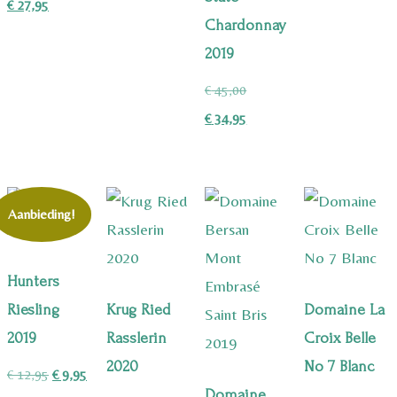
prijs
Huidige
was:
prijs
€
27,95
Chardonnay
was:
prijs
€ 44,95.
is:
2019
€ 34,95.
is:
€ 34,95.
€ 27,95.
Oorspronkelijke
€
45,00
prijs
Huidige
€
34,95
was:
prijs
€ 45,00.
is:
€ 34,95.
Aanbieding!
Hunters
Riesling
Krug Ried
Domaine La
2019
Rasslerin
Croix Belle
2020
No 7 Blanc
Oorspronkelijke
Huidige
€
12,95
€
9,95
Domaine