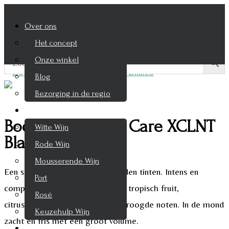
Over ons
Het concept
Onze winkel
Blog
Bezorging in de regio
Wijnen
Bodegas Anadas, Care XCLNT
Witte Wijn
Blanco
Rode Wijn
Mousserende Wijn
Een strogele kleur met lichtgouden tinten. Intens en
Port
complex in de neus. Aroma’s van tropisch fruit,
Rosé
citrusvruchten, specerijen en gedroogde noten. In de mond
Keuzehulp Wijn
zacht en fris met een groot volume.
Whisky