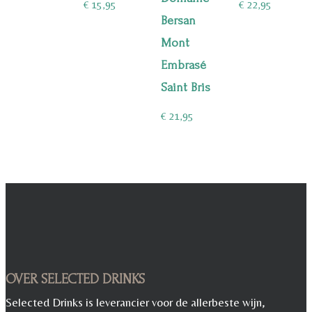
prijs
prijs
€
15,95
€
22,95
Bersan
was:
is:
Mont
€ 12,95.
€ 9,95.
Embrasé
Saint Bris
€
21,95
OVER SELECTED DRINKS
Selected Drinks is leverancier voor de allerbeste wijn,