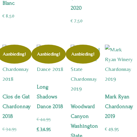
Blanc
2020
€
8,50
€
7,50
Aanbieding!
Aanbieding!
Aanbieding!
Long
Clos de Gat
Shadows
Mark Ryan
Chardonnay
Dance 2018
Woodward
Chardonnay
2018
Canyon
2019
Oorspronkelijke
€
44,95
Washington
Oorspronkelijke
prijs
Huidige
€
34,95
€
34,95
€
49,95
State