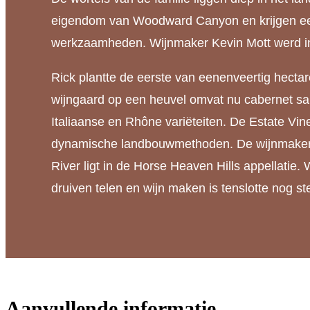
eigendom van Woodward Canyon en krijgen een l
werkzaamheden. Wijnmaker Kevin Mott werd in
Rick plantte de eerste van eenenveertig hecta
wijngaard op een heuvel omvat nu cabernet sau
Italiaanse en Rhône variëteiten. De Estate Vin
dynamische landbouwmethoden. De wijnmakerij 
River ligt in de Horse Heaven Hills appellatie
druiven telen en wijn maken is tenslotte nog s
Aanvullende informatie