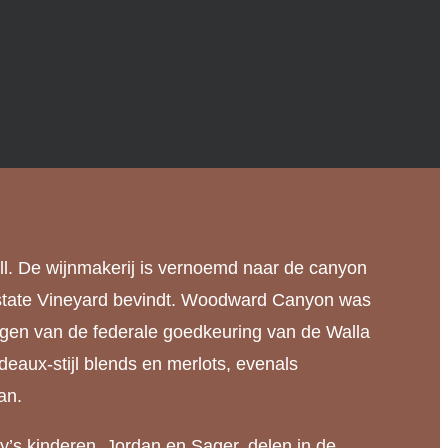
. De wijnmakerij is vernoemd naar de canyon
Estate Vineyard bevindt. Woodward Canyon was
rijgen van de federale goedkeuring van de Walla
deaux-stijl blends en merlots, evenals
an.
ey’s kinderen, Jordan en Sager, delen in de