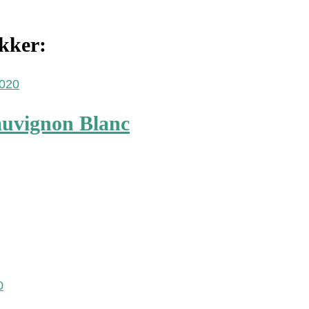
ekker:
auvignon Blanc