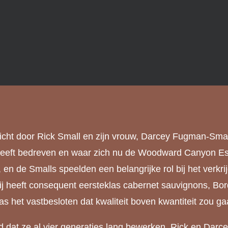
ht door Rick Small en zijn vrouw, Darcey Fugman-Small
w heeft bedreven en waar zich nu de Woodward Canyon 
, en de Smalls speelden een belangrijke rol bij het verk
ij heeft consequent eersteklas cabernet sauvignons, Bor
 het vastbesloten dat kwaliteit boven kwantiteit zou ga
nd dat ze al vier generaties lang bewerken. Rick en Darc