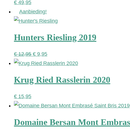
€
49,95
Aanbieding!
Hunters Riesling 2019
Oorspronkelijke
Huidige
€
12,95
€
9,95
prijs
prijs
was:
is:
Krug Ried Rasslerin 2020
€ 12,95.
€ 9,95.
€
15,95
Domaine Bersan Mont Embrasé