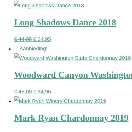
was:
is:
€ 34,95.
€ 27,95.
Long Shadows Dance 2018
Oorspronkelijke
Huidige
€
44,95
€
34,95
prijs
prijs
Aanbieding!
was:
is:
€ 44,95.
€ 34,95.
Woodward Canyon Washington
Oorspronkelijke
Huidige
€
45,00
€
34,95
prijs
prijs
was:
is:
Mark Ryan Chardonnay 2019
€ 45,00.
€ 34,95.