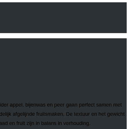
 cider appel, bijenwas en peer gaan perfect samen met
delijk afgelijnde fruitsmaken. De textuur en het gewicht
d en fruit zijn in balans in verhouding.