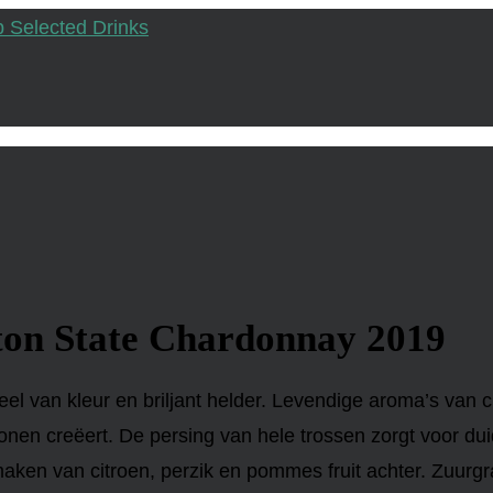
on State Chardonnay 2019
eel van kleur en briljant helder. Levendige aroma’s van
tonen creëert. De persing van hele trossen zorgt voor dui
ken van citroen, perzik en pommes fruit achter. Zuurgraa