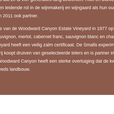
eidende rol in de wijnmakerij en wijngaard als hun oude
 2011 ook partner.
re van de Woodward Canyon Estate Vineyard in 1977 op d
vignon, merlot, cabernet franc, sauvignon blanc en cha
eyard heeft een veilig zalm certificaat. De Smalls exper
koopt druiven van geselecteerde telers en is partner
. Woodward Canyon heeft een sterke overtuiging dat de kwa
teeds landbouw.