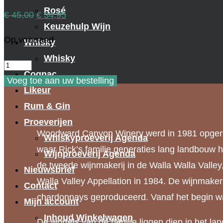
Rosé
Oorspronkelijke
Huidige
€
45,00
€
34,95
Keuzehulp Wijn
prijs
prijs
Op voorraad
Whisky
was:
is:
Whisky
€ 45,00.
€ 34,95.
Woodward
Cognac
Canyon
Voeg toe aan uw bestelling
Likeur
Washington
Rum & Gin
State
Proeverijen
Chardonnay
Woodward Canyon Winery werd in 1981 opgeric
Whiskyproeverij Agenda
2019
waar Rick’s familie generaties lang landbou
Wijnproeverij Agenda
aantal
de tweede wijnmakerij in de Walla Walla Valley
Nieuwsbrief
Walla Valley Appellation in 1984. De wijnmaker
Contact
chardonnays geproduceerd. Vanaf het begin was
Mijn account
Inhoud Winkelwagen
De wortels van de familie liggen diep in het la