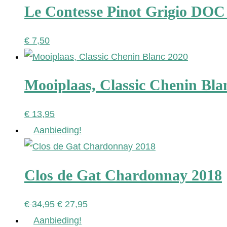
Le Contesse Pinot Grigio DOC
€
7,50
Mooiplaas, Classic Chenin Bla
€
13,95
Aanbieding!
Clos de Gat Chardonnay 2018
Oorspronkelijke
Huidige
€
34,95
€
27,95
prijs
prijs
Aanbieding!