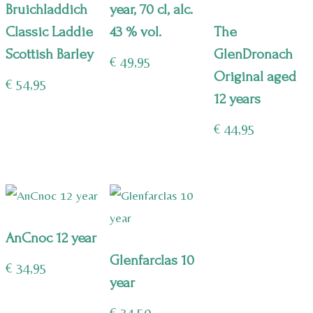
Bruichladdich
year, 70 cl, alc.
Classic Laddie
43 % vol.
The
Scottish Barley
GlenDronach
€
49,95
Original aged
€
54,95
12 years
€
44,95
AnCnoc 12 year
Glenfarclas 10
€
34,95
year
€
34,50