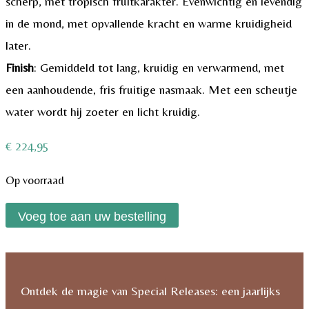
scherp, met tropisch fruitkarakter. Evenwichtig en levendig
in de mond, met opvallende kracht en warme kruidigheid
later.
Finish
: Gemiddeld tot lang, kruidig en verwarmend, met
een aanhoudende, fris fruitige nasmaak. Met een scheutje
water wordt hij zoeter en licht kruidig.
€
224,95
Op voorraad
Clynelish
Voeg toe aan uw bestelling
18
Year
Old
Ontdek de magie van Special Releases: een jaarlijks
-