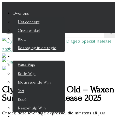
Over ons
Het concept
Onze winkel
Blog
Bezorging in de regio
Wijnen
Witte Wijn
Rode Wijn
Mousserende Wijn
Clynelish 18 Year Old – Waxen
Port
Sun – Special Release 2025
Rosé
Keuzehulp Wijn
Ontdek deze levendige expressie, die minstens 18 jaar
Whisky