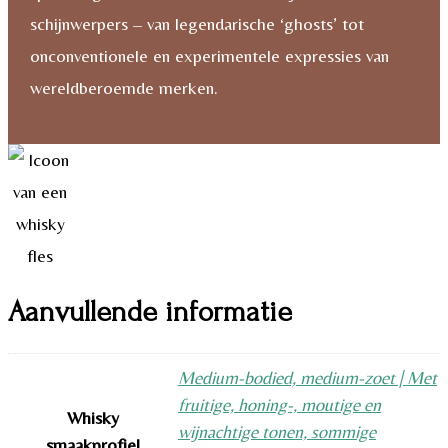
schijnwerpers – van legendarische ‘ghosts’ tot
onconventionele en experimentele expressies van
wereldberoemde merken.
Aanvullende informatie
Medium-bodied, medium-zoet | Met
fruitige, honing-, moutige en
Whisky
wijnachtige tonen, sommige
smaakprofiel