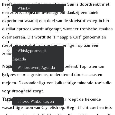
heeft gerijpt in refill-vaten. Waxen Sun is doordrenkt met
Whisky
een zoete, tropische levendigheid dankzij een uniek
Cognac
experiment waarbij een deel van de vloeistof vroeg in het
Likeur
distillatieproces wordt afgetapt, wanneer tropische smaken
Rum & Gin
overheersen. Dit wordt de ‘Pineapple Cut’ genoemd en
Proeverijen
roept bij elke slok warme herinneringen op aan een
Whiskyproeverij
zonovergoten paradijs.
Agenda
Nosing
: Mild, droog en licht verkoelend. Topnoten van
Wijnproeverij Agenda
lychees en mangosteens, ondersteund door ananas en
Nieuwsbrief
meloen. Daaronder ligt een kalkachtige minerale toets die
Contact
voor droogheid zorgt.
Mijn account
Tasting
: Een romig-zachte textuur roept de bekende
Inhoud Winkelwagen
wasachtige toon van Clynelish op. Begint licht zoet en iets