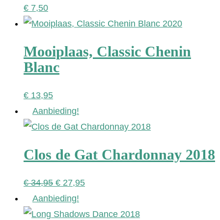
€
7,50
Mooiplaas, Classic Chenin
Blanc
€
13,95
Aanbieding!
Clos de Gat Chardonnay 2018
Oorspronkelijke
Huidige
€
34,95
€
27,95
prijs
prijs
Aanbieding!
was:
is: