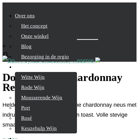
Over ons
Het concept
Zoek je product
Onze winkel
×
Blog
Bezorging in de regio
Wijnen
Dom Peynac Chardonnay
Witte Wijn
Reserve
Rode Wijn
Mousserende Wijn
Helder bleekgele kleur, typische chardonnay neus met
Port
indrukken van rijp fruit, anijs en toast. Volle stevige
Rosé
smaak met iets karamel.
Keuzehulp Wijn
Whisky