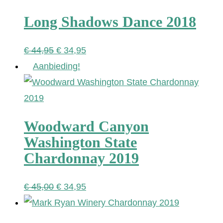
€ 34,95.
€ 27,95.
Long Shadows Dance 2018
Oorspronkelijke
Huidige
€
44,95
€
34,95
prijs
prijs
Aanbieding!
was:
is:
€ 44,95.
€ 34,95.
Woodward Canyon
Washington State
Chardonnay 2019
Oorspronkelijke
Huidige
€
45,00
€
34,95
prijs
prijs
was:
is: