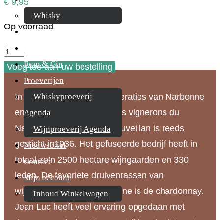
€
9,95
Whisky
Op voorraad
Cognac
Likeur
Dom
Rum & Gin
Peynac
Voeg toe aan uw bestelling
Proeverijen
Chardonnay
Whiskyproeverij
In 2010 fuseerden de coöperaties van Narbonne
Reserve
en Ouveillan tot de cave Les vignerons du
Agenda
aantal
Narbonnais. De Cave de Ouveillan is reeds
Wijnproeverij Agenda
gesticht in1936. Het gefuseerde bedrijf heeft in
Nieuwsbrief
totaal zo’n 2500 hectare wijngaarden en 330
Contact
leden. De favoriete druivenrassen van
Mijn account
wijnmaker Jean Luc Lavergne is de chardonnay.
Inhoud Winkelwagen
Jean Luc heeft veel ervaring opgedaan met