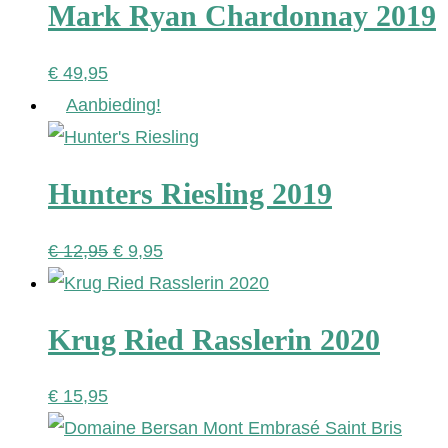
Mark Ryan Chardonnay 2019
€ 45,00.
€ 34,95.
€
49,95
Aanbieding!
Hunters Riesling 2019
Oorspronkelijke
Huidige
€
12,95
€
9,95
prijs
prijs
was:
is:
Krug Ried Rasslerin 2020
€ 12,95.
€ 9,95.
€
15,95