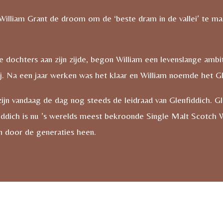
William Grant de droom om de ‘beste dram in de vallei’ te mak
e dochters aan zijn zijde, begon William een levenslange amb
rij. Na een jaar werken was het klaar en William noemde het Gl
zijn vandaag de dag nog steeds de leidraad van Glenfiddich. Gl
Glenfiddich is nu ’s werelds meest bekroonde Single Malt Scotc
n door de generaties heen.