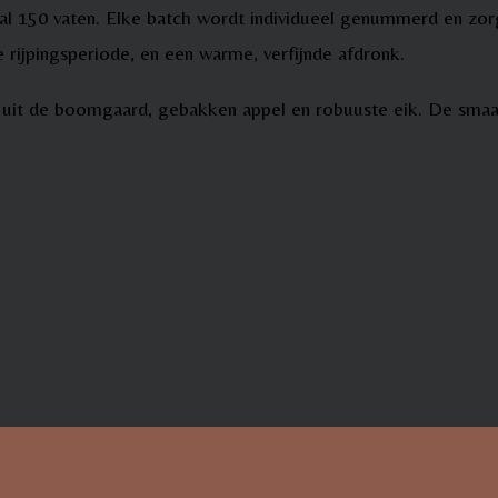
aal 150 vaten. Elke batch wordt individueel genummerd en zo
 rijpingsperiode, en een warme, verfijnde afdronk.
t uit de boomgaard, gebakken appel en robuuste eik. De smaa