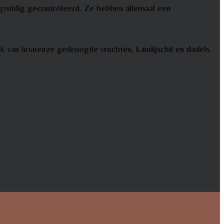
rgvuldig gecontroleerd. Ze hebben allemaal een
k van luxueuze gedroogde vruchten, kandijschil en dadels.