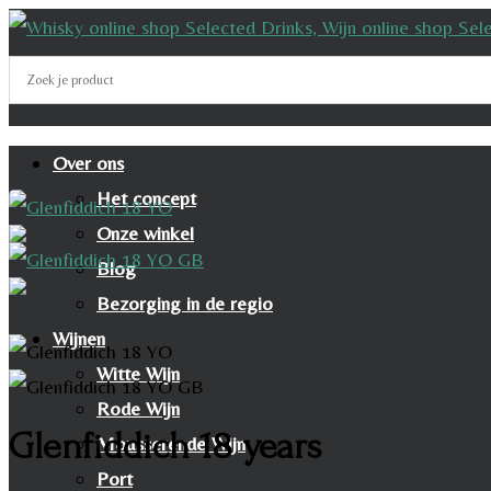
Over ons
Het concept
Onze winkel
Blog
Bezorging in de regio
Wijnen
Witte Wijn
Rode Wijn
Glenfiddich 18 years
Mousserende Wijn
Port