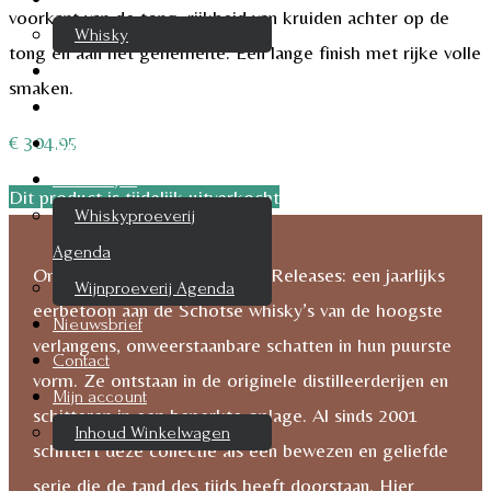
voorkant van de tong, rijkheid van kruiden achter op de
Whisky
tong en aan het gehemelte. Een lange finish met rijke volle
Cognac
smaken.
Likeur
€
304,95
Rum & Gin
Proeverijen
Dit product is tijdelijk uitverkocht
Whiskyproeverij
Agenda
Ontdek de magie van Special Releases: een jaarlijks
Wijnproeverij Agenda
eerbetoon aan de Schotse whisky’s van de hoogste
Nieuwsbrief
verlangens, onweerstaanbare schatten in hun puurste
Contact
vorm. Ze ontstaan in de originele distilleerderijen en
Mijn account
schitteren in een beperkte oplage. Al sinds 2001
Inhoud Winkelwagen
schittert deze collectie als een bewezen en geliefde
serie die de tand des tijds heeft doorstaan. Hier