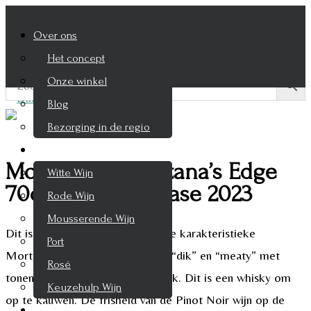
Over ons
Het concept
Onze winkel
Blog
Bezorging in de regio
Wijnen
Mortlach The Katana’s Edge
Witte Wijn
70cl Special Release 2023
Rode Wijn
Mousserende Wijn
Dit is een echte Mortlach met de karakteristieke
Port
Mortlach aroma’s. Het aroma is “dik” en “meaty” met
Rosé
tonen van kruiden, leer en vloerlak. Dit is een whisky om
Keuzehulp Wijn
op te kauwen. De frisheid van de Pinot Noir wijn op de
Whisky