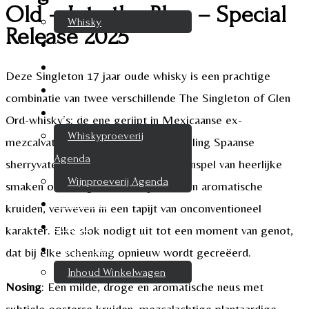
Old – Into the Blue – Special
Whisky
Release 2025
Cognac
Likeur
Deze Singleton 17 jaar oude whisky is een prachtige
Rum & Gin
combinatie van twee verschillende The Singleton of Glen
Proeverijen
Ord-whisky’s: de ene gerijpt in Mexicaanse ex-
Whiskyproeverij
mezcalvaten, de andere in tweede vulling Spaanse
Agenda
sherryvaten. Dit experimentele samenspel van heerlijke
Wijnproeverij Agenda
smaken onthult golven van rijk fruit en aromatische
Nieuwsbrief
kruiden, verweven in een tapijt van onconventioneel
Contact
karakter. Elke slok nodigt uit tot een moment van genot,
Mijn account
dat bij elke schenking opnieuw wordt gecreëerd.
Inhoud Winkelwagen
Nosing
: Een milde, droge en aromatische neus met
subtiele oosterse kruiden, mezcalachtige plantaardige