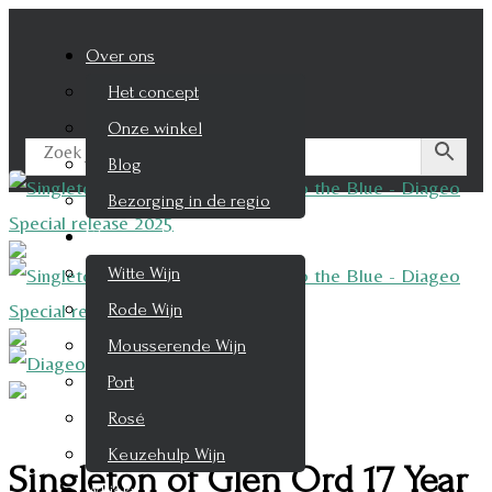
Over ons
Het concept
Onze winkel
Blog
Bezorging in de regio
Wijnen
Witte Wijn
Rode Wijn
Mousserende Wijn
Port
Rosé
Keuzehulp Wijn
Singleton of Glen Ord 17 Year
Whisky