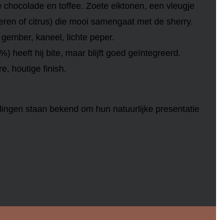
re chocolade en toffee.
Zoete eiktonen, een vleugje
peren of citrus) die mooi samengaat met de sherry.
 gember, kaneel, lichte peper.
) heeft hij bite, maar blijft goed geïntegreerd.
, houtige finish.
lingen staan bekend om hun natuurlijke presentatie