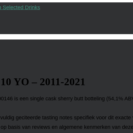
 10 YO – 2011-2021
6 is een single cask sherry butt botteling (54,1% ABV,
lvuldig geciteerde tasting notes specifiek voor dit exacte
g op basis van reviews en algemene kenmerken van deze 