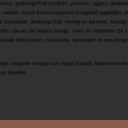
ramel, gedroogd fruit (rozijnen, pruimen, vijgen), donke
 vanille).
Royal Brackla-typische fruitigheid (appeltjes, 
re chocolade, gedroogd fruit, honing en karamel.
Kruidig:
koffie, cacao) die balans brengt.
Door de vatsterkte (54,1%
dende sherrytonen, chocolade, specerijen en een drogere
ge, elegante huisstijl van Royal Brackla. Maltman-botte
 vat-karakter.