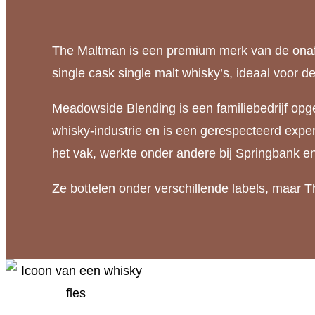
Royal
Brackla
The Maltman is een premium merk van de onafh
10
single cask single malt whisky’s, ideaal voor d
YO
-
Meadowside Blending is een familiebedrijf opge
2011-
whisky-industrie en is een gerespecteerd exper
2021
het vak, werkte onder andere bij Springbank en
aantal
Ze bottelen onder verschillende labels, maar T