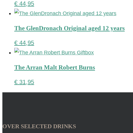
€
44,95
The GlenDronach Original aged 12 years
€
44,95
The Arran Malt Robert Burns
€
31,95
OVER SELECTED DRINKS