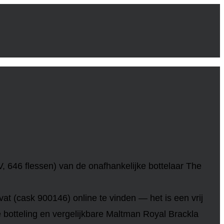
 646 flessen) van de onafhankelijke bottelaar The
 vat (cask 900146) online te vinden — het is een vrij
botteling en vergelijkbare Maltman Royal Brackla