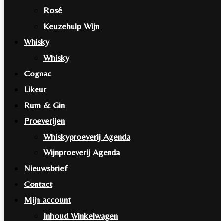
Rosé
Keuzehulp Wijn
Whisky
Whisky
Cognac
Likeur
Rum & Gin
Proeverijen
Whiskyproeverij Agenda
Wijnproeverij Agenda
Nieuwsbrief
Contact
Mijn account
Inhoud Winkelwagen