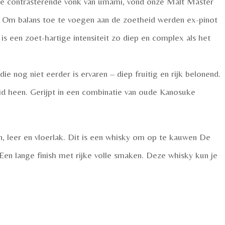
e contrasterende vonk van umami, vond onze Malt Master
n. Om balans toe te voegen aan de zoetheid werden ex-pinot
 is een zoet-hartige intensiteit zo diep en complex als het
die nog niet eerder is ervaren – diep fruitig en rijk belonend.
id heen. Gerijpt in een combinatie van oude Kanosuke
, leer en vloerlak. Dit is een whisky om op te kauwen De
 Een lange finish met rijke volle smaken. Deze whisky kun je