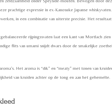
 een zeldzaamheid onder Speyside-mouten. Bewogen door dez
n deze prachtige expressie in ex-Kanosuke Japanse whiskyvate
werken, in een combinatie van uiterste precisie. Het resultaat
uitgebalanceerde rijpingssvaten laat een kant van Mortlach zien 
ndige flits van umami snijdt dwars door de smakelijke zoethe
aroma’s. Het aroma is “dik” en “meaty” met tonen van kruiden
 rijkheid van kruiden achter op de tong en aan het gehemelte.
kleed