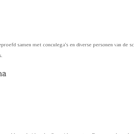
roefd samen met conculega’s en diverse personen van de schr
s.
na