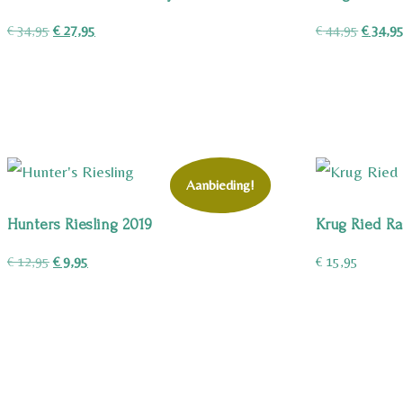
Oorspronkelijke
Huidige
Oorspro
€
34,95
€
27,95
€
44,95
€
34,9
prijs
prijs
prijs
was:
is:
was:
€ 34,95.
€ 27,95.
€ 44,95
Aanbieding!
Hunters Riesling 2019
Krug Ried Ra
Oorspronkelijke
Huidige
€
12,95
€
9,95
€
15,95
prijs
prijs
was:
is:
€ 12,95.
€ 9,95.