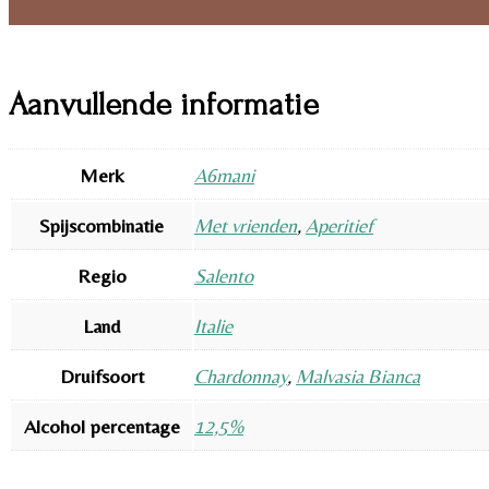
Aanvullende informatie
Merk
A6mani
Spijscombinatie
Met vrienden
,
Aperitief
Regio
Salento
Land
Italie
Druifsoort
Chardonnay
,
Malvasia Bianca
Alcohol percentage
12,5%