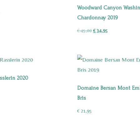
Woodward Canyon Washing
nkelijke
Huidige
5
Chardonnay 2019
prijs
is:
Oorspronkelijke
Huidige
€
45,00
€
34,95
.
€ 34,95.
prijs
prijs
was:
is:
€ 45,00.
€ 34,95.
sslerin 2020
Domaine Bersan Mont Emb
Bris
€
21,95