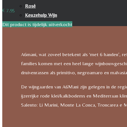
Rosé
€
7,95
Keuzehulp Wijn
Whisky
Dit product is tijdelijk uitverkocht
Whisky
Cognac
Likeur
A6mani, wat zoveel betekent als ‘met 6 handen’, ref
Rum & Gin
families komen met een heel lange wijnbouwgeschie
Proeverijen
druivenrassen als primitivo, negroamaro en malvasia,
Whiskyproeverij Agenda
De wijngaarden van A6Mani zijn gelegen in de regio
Wijnproeverij Agenda
ijzerrijke rode klei/kalkbodems en Mediterraan kli
Nieuwsbrief
Salento: Li Marini, Monte La Conca, Troncarea e 
Contact
Mijn account
Inhoud Winkelwagen