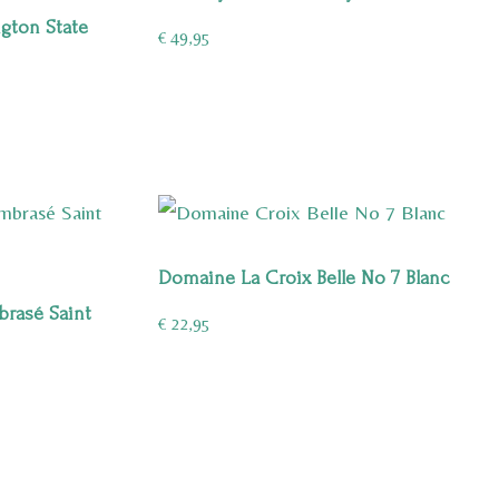
ton State
€
49,95
Domaine La Croix Belle No 7 Blanc
rasé Saint
€
22,95