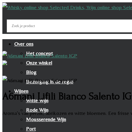
Over ons
Het concept
Onze winkel
Blog
Bezorging in de regio
Wijnen
A6mani Lifili Bianco Salento IG
Witte Wijn
Rode Wijn
Aroma’s van perzik, abrikozen en witte bloemen. Een frisse w
Mousserende Wijn
Port