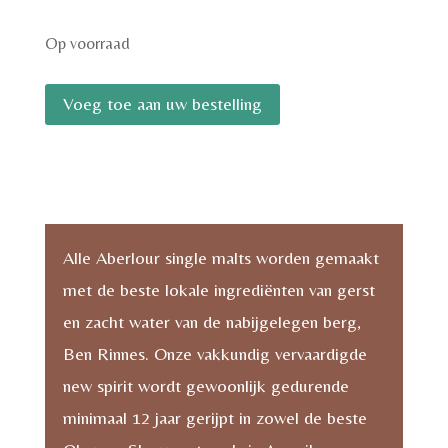
Op voorraad
Aberlour
Voeg toe aan uw bestelling
18
years
70cl
aantal
Alle Aberlour single malts worden gemaakt
met de beste lokale ingrediënten van gerst
en zacht water van de nabijgelegen berg,
Ben Rinnes. Onze vakkundig vervaardigde
new spirit wordt gewoonlijk gedurende
minimaal 12 jaar gerijpt in zowel de beste