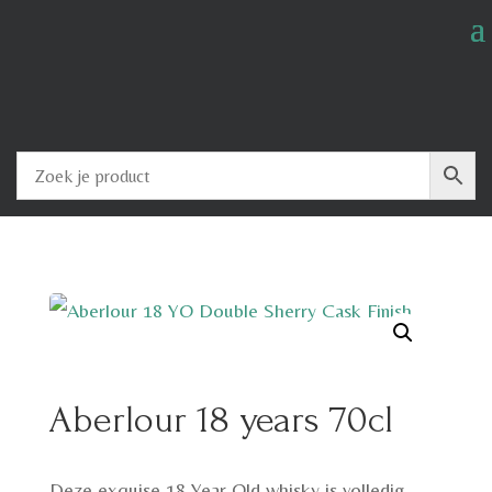
Aberlour 18 years 70cl
Deze exquise 18 Year Old whisky is volledig