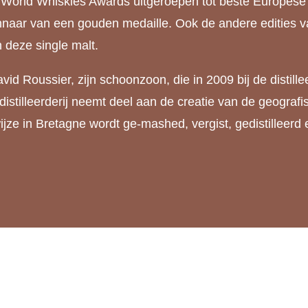
e World Whiskies Awards uitgeroepen tot beste Europese
nnaar van een gouden medaille. Ook de andere edities v
 deze single malt.
vid Roussier, zijn schoonzoon, die in 2009 bij de distil
 distilleerderij neemt deel aan de creatie van de geogra
wijze in Bretagne wordt ge-mashed, vergist, gedistilleerd e