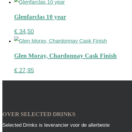
Glenfarclas 10 year
€
34,50
Glen Moray, Chardonnay Cask Finish
€
27,95
OVER SELECTED DRINKS
Selected Drinks is leverancier voor de allerbeste