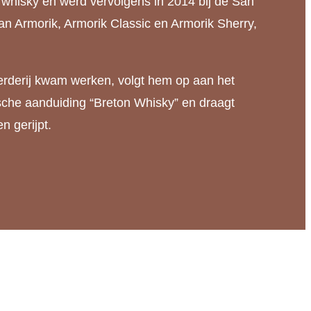
 whisky en werd vervolgens in 2014 bij de San
an Armorik, Armorik Classic en Armorik Sherry,
leerderij kwam werken, volgt hem op aan het
fische aanduiding “Breton Whisky” en draagt
n gerijpt.