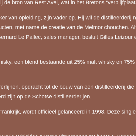
 de bron van Rest Avel, wat in het Bretons “verblijfplaa
r van opleiding, zijn vader op. Hij wil de distilleerderij 
ducten, met name de creatie van de Melmor chouchen. Alti
 Bernard Le Pallec, sales manager, besluit Gilles Leizo
isky, een blend bestaande uit 25% malt whisky en 75% 
verfijnen, opdracht tot de bouw van een distilleerderij die
rd zijn op de Schotse distilleerderijen.
Frankrijk, wordt officieel gelanceerd in 1998. Deze singl