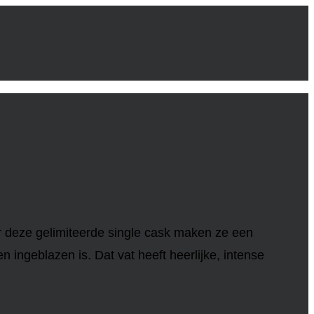
r deze gelimiteerde single cask maken ze een
 ingeblazen is. Dat vat heeft heerlijke, intense