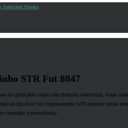
inho STR Fut 8047
euwe en gebruikte vaten van Bretons eikenhout, maar voo
s wijnvat dat door het zogenaamde STR-proces nieuw leven
en heerlijke zomerwhisky.