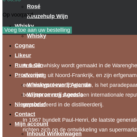
Rosé
Op voorraad
Keuzehulp Wijn
Whisky
Armorik
Voeg toe aan uw bestelling
Whisky
6
Cognac
YO
Likeur
Single
Rum & Gin
Armorik whisky wordt gemaakt in de Warenghem
Cask
Proeverijen
afkomstig uit Noord-Frankrijk, en zijn erfgenam
Vinho
Whiskyproeverij Agenda
een mengsel van 35 planten, is het paradepaardj
STR
Wijnproeverij Agenda
beurzen en nog steeds een internationale reput
Fut
Nieuwsbrief
geproduceerd in de distilleerderij.
8047
Contact
aantal
In 1967 bundelt Paul-Henri, de laatste generat
Mijn account
richten zich op de ontwikkeling van supermarkt
Inhoud Winkelwagen