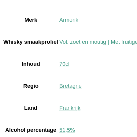
Merk
Armorik
Whisky smaakprofiel
Vol, zoet en moutig | Met fruitig
Inhoud
70cl
Regio
Bretagne
Land
Frankrijk
Alcohol percentage
51,5%