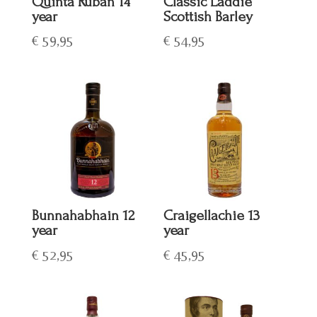
Quinta Ruban 14
Classic Laddie
year
Scottish Barley
€
59,95
€
54,95
Bunnahabhain 12
Craigellachie 13
year
year
€
52,95
€
45,95